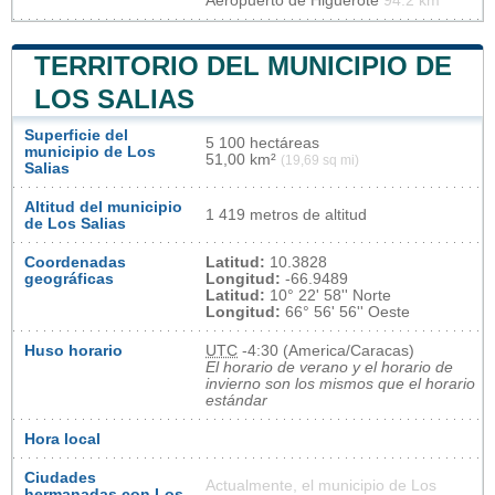
Aeropuerto de Higuerote
94.2 km
TERRITORIO DEL MUNICIPIO DE
LOS SALIAS
Superficie del
5 100 hectáreas
municipio de Los
51,00 km²
(19,69 sq mi)
Salias
Altitud del municipio
1 419 metros de altitud
de Los Salias
Coordenadas
Latitud:
10.3828
geográficas
Longitud:
-66.9489
Latitud:
10° 22' 58'' Norte
Longitud:
66° 56' 56'' Oeste
Huso horario
UTC
-4:30 (America/Caracas)
El horario de verano y el horario de
invierno son los mismos que el horario
estándar
Hora local
Ciudades
Actualmente, el municipio de Los
hermanadas con Los