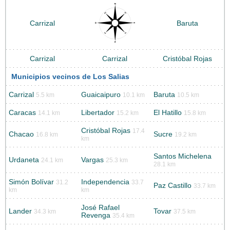
Carrizal
Baruta
Carrizal
Carrizal
Cristóbal Rojas
Municipios vecinos de Los Salias
Carrizal
Guaicaipuro
Baruta
5.5 km
10.1 km
10.5 km
Caracas
Libertador
El Hatillo
14.1 km
15.2 km
15.8 km
Cristóbal Rojas
17.4
Chacao
Sucre
16.8 km
19.2 km
km
Santos Michelena
Urdaneta
Vargas
24.1 km
25.3 km
28.1 km
Simón Bolívar
Independencia
31.2
33.7
Paz Castillo
33.7 km
km
km
José Rafael
Lander
Tovar
34.3 km
37.5 km
Revenga
35.4 km