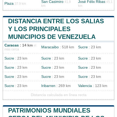
San Casimiro
José Félix Ribas
41.9
45.1
Plaza
37.9 km
km
km
DISTANCIA ENTRE LOS SALIAS
Y LOS PRINCIPALES
MUNICIPIOS DE VENEZUELA
Caracas
: 14 km
el
Maracaibo
: 518 km
Sucre
: 23 km
más cerca
Sucre
: 23 km
Sucre
: 23 km
Sucre
: 23 km
Sucre
: 23 km
Sucre
: 23 km
Sucre
: 23 km
Sucre
: 23 km
Sucre
: 23 km
Sucre
: 23 km
Sucre
: 23 km
Iribarren
: 269 km
Valencia
: 123 km
Distancia calculada en línea recta
PATRIMONIOS MUNDIALES