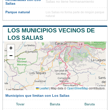
Salias no tiene hermanamiento
Salias
Parque natural
Los Salias no forma parte de ningún parque
natural
LOS MUNICIPIOS VECINOS DE
LOS SALIAS
+
−
Leaflet
|
Map data ©
OpenStreetMap
contributors
Municipios que limitan con Los Salias
Tovar
Baruta
Baruta