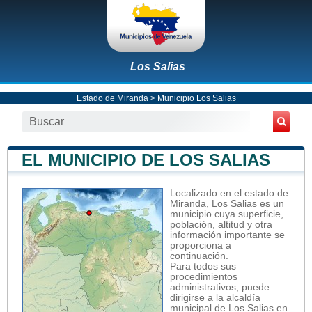
Los Salias
Estado de Miranda
>
Municipio Los Salias
EL MUNICIPIO DE LOS SALIAS
Localizado en el estado de
Miranda, Los Salias es un
municipio cuya superficie,
población, altitud y otra
información importante se
proporciona a
continuación.
Para todos sus
procedimientos
administrativos, puede
dirigirse a la alcaldía
municipal de Los Salias en