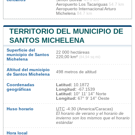
Aeropuerto Los Tacariguas
54.7 km
Aeropuerto Internacional Arturo
Michelena
84.7 km
TERRITORIO DEL MUNICIPIO DE
SANTOS MICHELENA
Superficie del
22 000 hectáreas
municipio de Santos
220,00 km²
(84,94 sq mi)
Michelena
Altitud del municipio
498 metros de altitud
de Santos Michelena
Coordenadas
Latitud:
10.1872
geográficas
Longitud:
-67.1539
Latitud:
10° 11' 14'' Norte
Longitud:
67° 9' 14'' Oeste
Huso horario
UTC
-4:30 (America/Caracas)
El horario de verano y el horario de
invierno son los mismos que el horario
estándar
Hora local