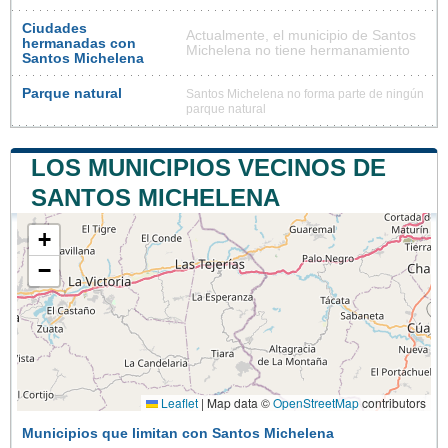
Ciudades
Actualmente, el municipio de Santos
hermanadas con
Michelena no tiene hermanamiento
Santos Michelena
Parque natural
Santos Michelena no forma parte de ningún
parque natural
LOS MUNICIPIOS VECINOS DE
SANTOS MICHELENA
+
−
Leaflet
|
Map data ©
OpenStreetMap
contributors
Municipios que limitan con Santos Michelena