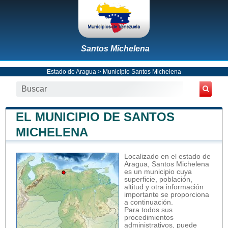
Santos Michelena
Estado de Aragua
>
Municipio Santos Michelena
EL MUNICIPIO DE SANTOS
MICHELENA
Localizado en el estado de
Aragua, Santos Michelena
es un municipio cuya
superficie, población,
altitud y otra información
importante se proporciona
a continuación.
Para todos sus
procedimientos
administrativos, puede