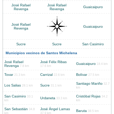
José Rafael
José Rafael
Guaicaipuro
Revenga
Revenga
José Rafael
Guaicaipuro
Revenga
Sucre
Sucre
San Casimiro
Municipios vecinos de Santos Michelena
José Rafael
José Félix Ribas
Guaicaipuro
18.4 km
Revenga
7.8 km
17.6 km
Tovar
Carrizal
Bolívar
21.3 km
22.6 km
27.5 km
Santiago Mariño
32.7
Los Salias
Sucre
28.1 km
31.1 km
km
San Casimiro
Cristóbal Rojas
33.1
34.2
Urdaneta
33.3 km
km
km
San Sebastián
José Ángel Lamas
34.8
Baruta
38.5 km
km
37.9 km