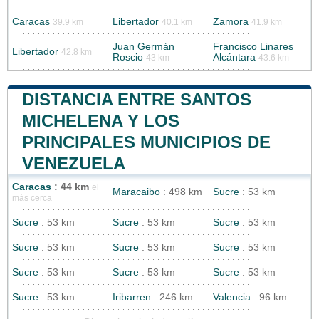
Caracas
Libertador
Zamora
39.9 km
40.1 km
41.9 km
Juan Germán
Francisco Linares
Libertador
42.8 km
Roscio
Alcántara
43 km
43.6 km
DISTANCIA ENTRE SANTOS
MICHELENA Y LOS
PRINCIPALES MUNICIPIOS DE
VENEZUELA
Caracas
: 44 km
el
Maracaibo
: 498 km
Sucre
: 53 km
más cerca
Sucre
: 53 km
Sucre
: 53 km
Sucre
: 53 km
Sucre
: 53 km
Sucre
: 53 km
Sucre
: 53 km
Sucre
: 53 km
Sucre
: 53 km
Sucre
: 53 km
Sucre
: 53 km
Iribarren
: 246 km
Valencia
: 96 km