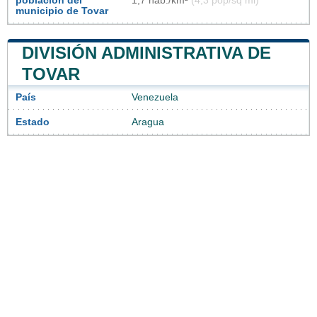
población del
1,7 hab./km²
(4,3 pop/sq mi)
municipio de Tovar
DIVISIÓN ADMINISTRATIVA DE
TOVAR
País
Venezuela
Estado
Aragua