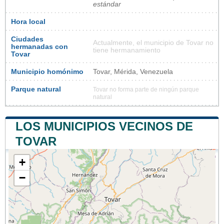
estándar
Hora local
Ciudades
Actualmente, el municipio de Tovar no
hermanadas con
tiene hermanamiento
Tovar
Municipio homónimo
Tovar, Mérida, Venezuela
Parque natural
Tovar no forma parte de ningún parque
natural
LOS MUNICIPIOS VECINOS DE
TOVAR
+
−