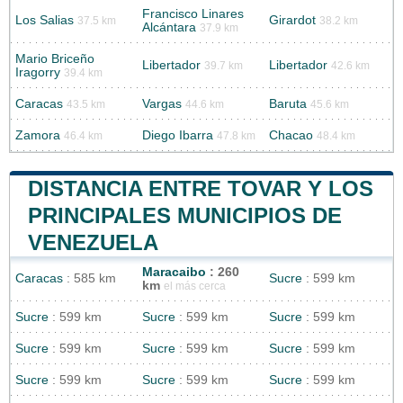
Francisco Linares
Los Salias
Girardot
37.5 km
38.2 km
Alcántara
37.9 km
Mario Briceño
Libertador
Libertador
39.7 km
42.6 km
Iragorry
39.4 km
Caracas
Vargas
Baruta
43.5 km
44.6 km
45.6 km
Zamora
Diego Ibarra
Chacao
46.4 km
47.8 km
48.4 km
DISTANCIA ENTRE TOVAR Y LOS
PRINCIPALES MUNICIPIOS DE
VENEZUELA
Maracaibo
: 260
Caracas
: 585 km
Sucre
: 599 km
km
el más cerca
Sucre
: 599 km
Sucre
: 599 km
Sucre
: 599 km
Sucre
: 599 km
Sucre
: 599 km
Sucre
: 599 km
Sucre
: 599 km
Sucre
: 599 km
Sucre
: 599 km