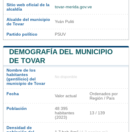
Sitio web oficial de la
tovar-merida.gov.ve
alcaldía
Alcalde del municipio
Yván Puliti
de Tovar
Partido político
PSUV
DEMOGRAFÍA DEL MUNICIPIO
DE TOVAR
Nombre de los
habitantes
No disponible
(gentilicio) del
municipio de Tovar
Fecha
Ordenados por
Valor actual
Región / País
Población
48 395
habitantes
13 / 139
(2023)
Densidad de