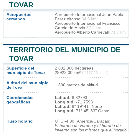
TOVAR
Aeropuertos
Aeropuerto Internacional Juan Pablo
cercanos
Pérez Alfonso
34.3 km
Aeropuerto Internacional Francisco
García de Hevia
57.2 km
Aeropuerto Alberto Carnevalli
71.7 km
TERRITORIO DEL MUNICIPIO DE
TOVAR
Superficie del
2 892 300 hectáreas
municipio de Tovar
28923,00 km²
(11167,23 sq mi)
Altitud del municipio
1 800 metros de altitud
de Tovar
Coordenadas
Latitud:
8.32793
geográficas
Longitud:
-71.7593
Latitud:
8° 19' 41'' Norte
Longitud:
71° 45' 33'' Oeste
Huso horario
UTC
-4:30 (America/Caracas)
El horario de verano y el horario de
invierno son los mismos que el horario