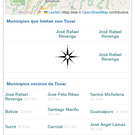
Leaflet
|
Map data ©
OpenStreetMap
contributors
Municipios que limitan con Tovar
José Rafael
José Rafael
Revenga
Revenga
José Rafael
Revenga
Municipios vecinos de Tovar
José Rafael
José Félix Ribas
Santos Michelena
Revenga
18.7 km
20.4 km
21.3 km
Santiago Mariño
Bolívar
Guaicaipuro
25.9 km
28.2 km
28.2 km
José Ángel Lamas
Sucre
Carrizal
30.4 km
33.2 km
35.1 km