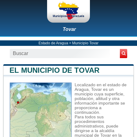
Tovar
Estado de Aragua
>
Municipio Tovar
EL MUNICIPIO DE TOVAR
Localizado en el estado de
Aragua, Tovar es un
municipio cuya superficie,
población, altitud y otra
información importante se
proporciona a
continuación.
Para todos sus
procedimientos
administrativos, puede
dirigirse a la alcaldía
municipal de Tovar en la