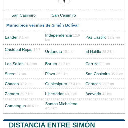
San Casimiro
San Casimiro
Municipios vecinos de Simón Bolívar
Independencia
12.9
Lander
Paz Castillo
8.1 km
12.9 km
km
Cristóbal Rojas
14.7
Urdaneta
El Hatillo
15.1 km
28.2 km
km
Los Salias
Baruta
Carrizal
31.2 km
31.7 km
33 km
Sucre
Plaza
San Casimiro
34 km
35.1 km
35.2 km
Chacao
Guaicaipuro
Caracas
37.2 km
37.4 km
38.8 km
Zamora
Libertador
Acevedo
39.7 km
40.9 km
42 km
Santos Michelena
Camatagua
46.6 km
47.7 km
DISTANCIA ENTRE SIMÓN