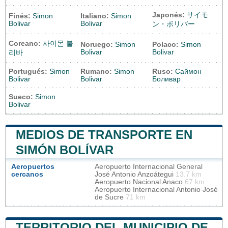
Japonés:
サイモ
Finés:
Simon
Italiano:
Simon
Bolivar
Bolivar
ン・ボリバー
Coreano:
사이몬 볼
Noruego:
Simon
Polaco:
Simon
Bolivar
Bolivar
리바
Portugués:
Simon
Rumano:
Simon
Ruso:
Саймон
Bolivar
Bolivar
Боливар
Sueco:
Simon
Bolivar
MEDIOS DE TRANSPORTE EN
SIMÓN BOLÍVAR
Aeropuertos
Aeropuerto Internacional General
cercanos
José Antonio Anzoátegui
13.7 km
Aeropuerto Nacional Anaco
67 km
Aeropuerto Internacional Antonio José
de Sucre
71 km
TERRITORIO DEL MUNICIPIO DE