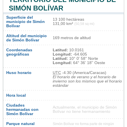
SIMÓN BOLÍVAR
Superficie del
13 100 hectáreas
municipio de Simón
131,00 km²
(50,58 sq mi)
Bolívar
Altitud del municipio
169 metros de altitud
de Simón Bolívar
Coordenadas
Latitud:
10.0161
geográficas
Longitud:
-64.605
Latitud:
10° 0' 58'' Norte
Longitud:
64° 36' 18'' Oeste
Huso horario
UTC
-4:30 (America/Caracas)
El horario de verano y el horario de
invierno son los mismos que el horario
estándar
Hora local
Ciudades
Actualmente, el municipio de Simón
hermanadas con
Bolívar no tiene hermanamiento
Simón Bolívar
Parque natural
Simón Bolívar no forma parte de ningún