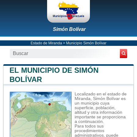
Simón Bolívar
Estado de Miranda
>
Municipio Simón Bolívar
EL MUNICIPIO DE SIMÓN
BOLÍVAR
Localizado en el estado de
Miranda, Simón Bolívar es
un municipio cuya
superficie, población,
altitud y otra información
importante se proporciona
a continuación.
Para todos sus
procedimientos
administrativos, puede