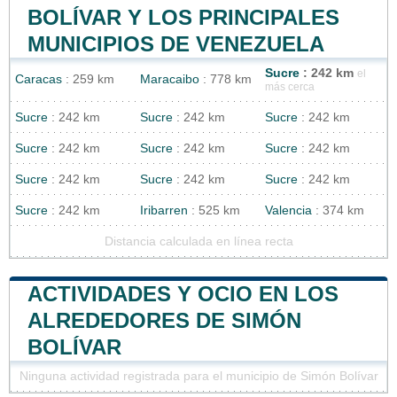
BOLÍVAR Y LOS PRINCIPALES
MUNICIPIOS DE VENEZUELA
Sucre
: 242 km
el
Caracas
: 259 km
Maracaibo
: 778 km
más cerca
Sucre
: 242 km
Sucre
: 242 km
Sucre
: 242 km
Sucre
: 242 km
Sucre
: 242 km
Sucre
: 242 km
Sucre
: 242 km
Sucre
: 242 km
Sucre
: 242 km
Sucre
: 242 km
Iribarren
: 525 km
Valencia
: 374 km
Distancia calculada en línea recta
ACTIVIDADES Y OCIO EN LOS
ALREDEDORES DE SIMÓN
BOLÍVAR
Ninguna actividad registrada para el municipio de Simón Bolívar