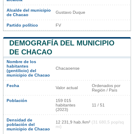
Alcalde del municipio
Gustavo Duque
de Chacao
Partido político
FV​
DEMOGRAFÍA DEL MUNICIPIO
DE CHACAO
Nombre de los
habitantes
Chacaoense
(gentilicio) del
municipio de Chacao
Fecha
Ordenados por
Valor actual
Región / País
Población
159 015
habitantes
11 / 51
(2023)
Densidad de
12 231,9 hab./km²
(31 680,5 pop/sq
población del
mi)
municipio de Chacao