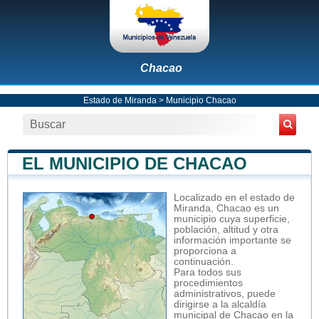
Chacao
Estado de Miranda
>
Municipio Chacao
EL MUNICIPIO DE CHACAO
Localizado en el estado de
Miranda, Chacao es un
municipio cuya superficie,
población, altitud y otra
información importante se
proporciona a
continuación.
Para todos sus
procedimientos
administrativos, puede
dirigirse a la alcaldía
municipal de Chacao en la