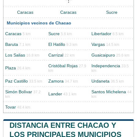
Caracas
Caracas
Sucre
Municipios vecinos de Chacao
Caracas
Sucre
Libertador
5 km
5.6 km
6.5 km
Baruta
El Hatillo
Vargas
7.1 km
9.3 km
14.5 km
Los Salias
Carrizal
Guaicaipuro
16.8 km
22 km
25.6 km
Cristóbal Rojas
Independencia
27.9
33.5
Plaza
26.4 km
km
km
Paz Castillo
Zamora
Urdaneta
33.5 km
34.7 km
36.5 km
Simón Bolívar
Santos Michelena
37.2
44
Lander
43.1 km
km
km
Tovar
48.4 km
DISTANCIA ENTRE CHACAO Y
LOS PRINCIPALES MUNICIPIOS