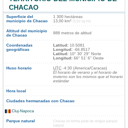
CHACAO
Superficie del
1 300 hectáreas
municipio de Chacao
13,00 km²
(5,02 sq mi)
Altitud del municipio
888 metros de altitud
de Chacao
Coordenadas
Latitud:
10.5081
geográficas
Longitud:
-66.8517
Latitud:
10° 30' 29'' Norte
Longitud:
66° 51' 6'' Oeste
Huso horario
UTC
-4:30 (America/Caracas)
El horario de verano y el horario de
invierno son los mismos que el horario
estándar
Hora local
Ciudades hermanadas con Chacao
Cluj-Napoca
Parque natural
Chacao no forma parte de ningún parque
natural