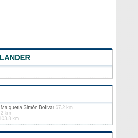
 LANDER
e Maiquetía Simón Bolívar
67.2 km
.2 km
103.8 km