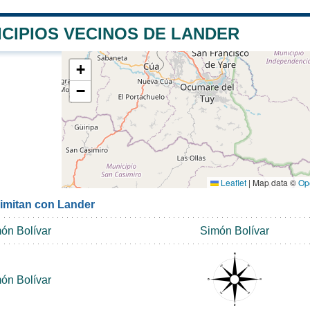
ICIPIOS VECINOS DE LANDER
+
−
Leaflet
|
Map data ©
Op
limitan con Lander
ón Bolívar
Simón Bolívar
ón Bolívar