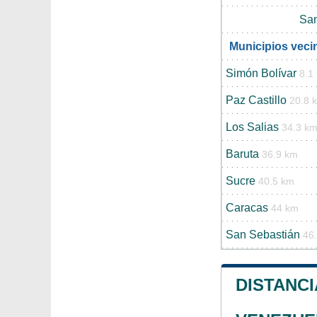
San
Municipios veci
Simón Bolívar
8.1
Paz Castillo
20.8 
Los Salias
34.3 k
Baruta
36.9 km
Sucre
40.5 km
Caracas
44 km
San Sebastián
46
DISTANCI