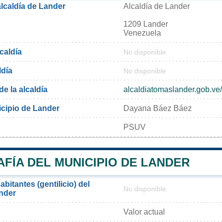
alcaldía de Lander
Alcaldía de Lander
1209 Lander
Venezuela
lcaldía
No disponible
ldía
No disponible
de la alcaldía
alcaldiatomaslander.gob.ve/
icipio de Lander
Dayana Báez Báez
PSUV
FÍA DEL MUNICIPIO DE LANDER
bitantes (gentilicio) del
No disponible
nder
Valor actual