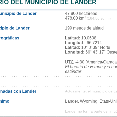
IO DEL MUNICIPIO DE LANDER
municipio de Lander
47 800 hectáreas
478,00 km²
(184,56 sq mi)
cipio de Lander
199 metros de altitud
ográficas
Latitud:
10.0608
Longitud:
-66.7214
Latitud:
10° 3' 39'' Norte
Longitud:
66° 43' 17'' Oest
UTC
-4:30 (America/Caraca
El horario de verano y el ho
estándar
nadas con Lander
Actualmente, el municipio de 
ónimo
Lander, Wyoming, États-Uni
Lander no forma parte de ning