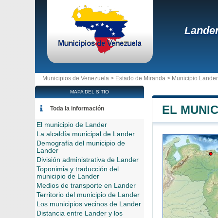
Lande
Municipios de Venezuela >
Estado de Miranda
>
Municipio Lander
MAPA DEL SITIO
EL MUNIC
Toda la información
El municipio de Lander
La alcaldía municipal de Lander
Demografía del municipio de
Lander
División administrativa de Lander
Toponimia y traducción del
municipio de Lander
Medios de transporte en Lander
Territorio del municipio de Lander
Los municipios vecinos de Lander
Distancia entre Lander y los