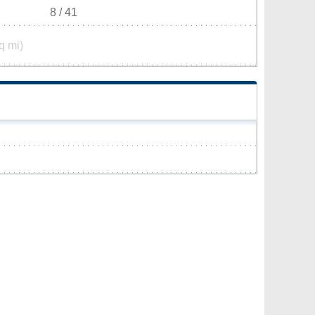
8 / 41
q mi)