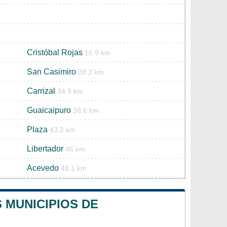
Cristóbal Rojas
16.9 km
San Casimiro
28.3 km
Carrizal
34.9 km
Guaicaipuro
38.6 km
Plaza
43.2 km
Libertador
46 km
Acevedo
48.1 km
 MUNICIPIOS DE