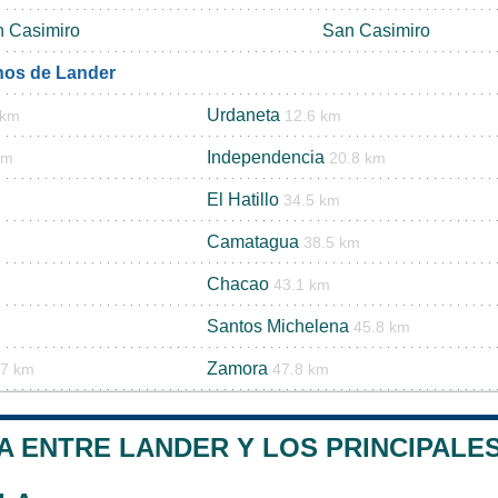
 Casimiro
San Casimiro
nos de Lander
Urdaneta
 km
12.6 km
Independencia
km
20.8 km
El Hatillo
m
34.5 km
Camatagua
38.5 km
Chacao
43.1 km
Santos Michelena
45.8 km
Zamora
.7 km
47.8 km
A ENTRE LANDER Y LOS PRINCIPALES