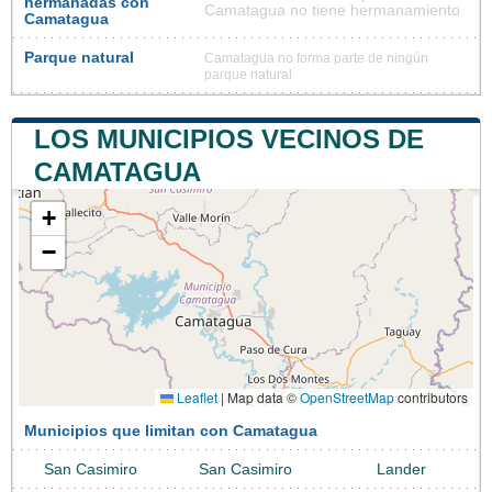
hermanadas con
Camatagua no tiene hermanamiento
Camatagua
Parque natural
Camatagua no forma parte de ningún
parque natural
LOS MUNICIPIOS VECINOS DE
CAMATAGUA
+
−
Leaflet
|
Map data ©
OpenStreetMap
contributors
Municipios que limitan con Camatagua
San Casimiro
San Casimiro
Lander