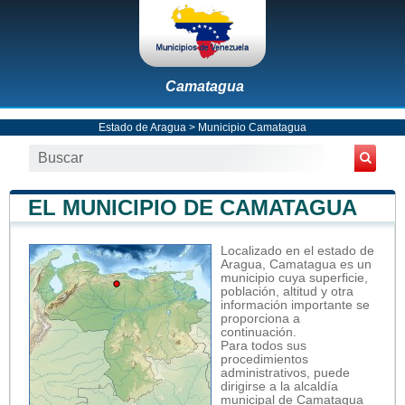
Camatagua
Estado de Aragua
>
Municipio Camatagua
EL MUNICIPIO DE CAMATAGUA
Localizado en el estado de
Aragua, Camatagua es un
municipio cuya superficie,
población, altitud y otra
información importante se
proporciona a
continuación.
Para todos sus
procedimientos
administrativos, puede
dirigirse a la alcaldía
municipal de Camatagua