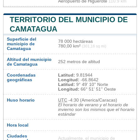
Aeropuerto de Higuerote
110.9 km
TERRITORIO DEL MUNICIPIO DE
CAMATAGUA
Superficie del
78 000 hectáreas
municipio de
780,00 km²
(301,16 sq mi)
Camatagua
Altitud del municipio
252 metros de altitud
de Camatagua
Coordenadas
Latitud:
9.81944
geográficas
Longitud:
-66.8642
Latitud:
9° 49' 10'' Norte
Longitud:
66° 51' 51'' Oeste
Huso horario
UTC
-4:30 (America/Caracas)
El horario de verano y el horario de
invierno son los mismos que el horario
estándar
Hora local
Ciudades
Actualmente, el municipio de