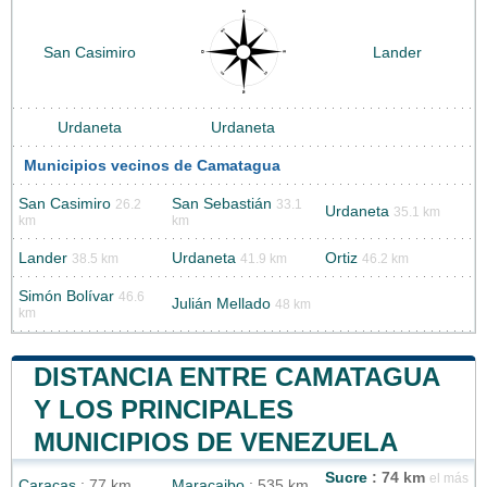
San Casimiro
Lander
Urdaneta
Urdaneta
Municipios vecinos de Camatagua
San Casimiro
San Sebastián
26.2
33.1
Urdaneta
35.1 km
km
km
Lander
Urdaneta
Ortiz
38.5 km
41.9 km
46.2 km
Simón Bolívar
46.6
Julián Mellado
48 km
km
DISTANCIA ENTRE CAMATAGUA
Y LOS PRINCIPALES
MUNICIPIOS DE VENEZUELA
Sucre
: 74 km
el más
Caracas
: 77 km
Maracaibo
: 535 km