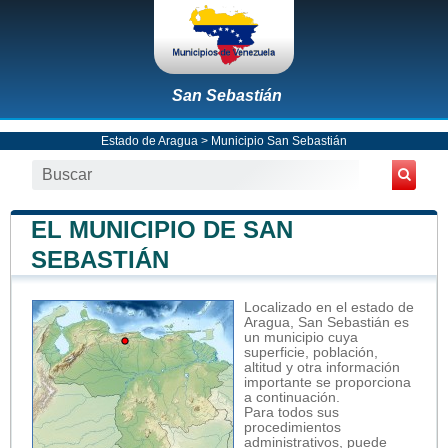
San Sebastián
Estado de Aragua
>
Municipio San Sebastián
EL MUNICIPIO DE SAN
SEBASTIÁN
Localizado en el estado de
Aragua, San Sebastián es
un municipio cuya
superficie, población,
altitud y otra información
importante se proporciona
a continuación.
Para todos sus
procedimientos
administrativos, puede