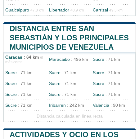
Guaicaipuro
Libertador
Carrizal
47.8 km
48.9 km
49.3 km
DISTANCIA ENTRE SAN
SEBASTIÁN Y LOS PRINCIPALES
MUNICIPIOS DE VENEZUELA
Caracas
: 64 km
el
Maracaibo
: 496 km
Sucre
: 71 km
más cerca
Sucre
: 71 km
Sucre
: 71 km
Sucre
: 71 km
Sucre
: 71 km
Sucre
: 71 km
Sucre
: 71 km
Sucre
: 71 km
Sucre
: 71 km
Sucre
: 71 km
Sucre
: 71 km
Iribarren
: 242 km
Valencia
: 90 km
Distancia calculada en línea recta
ACTIVIDADES Y OCIO EN LOS