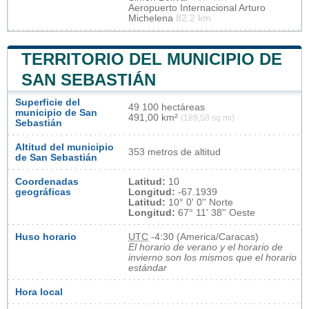
Aeropuerto Internacional Arturo
Michelena
82.2 km
TERRITORIO DEL MUNICIPIO DE
SAN SEBASTIÁN
Superficie del
49 100 hectáreas
municipio de San
491,00 km²
(189,58 sq mi)
Sebastián
Altitud del municipio
353 metros de altitud
de San Sebastián
Coordenadas
Latitud:
10
geográficas
Longitud:
-67.1939
Latitud:
10° 0' 0'' Norte
Longitud:
67° 11' 38'' Oeste
Huso horario
UTC
-4:30 (America/Caracas)
El horario de verano y el horario de
invierno son los mismos que el horario
estándar
Hora local