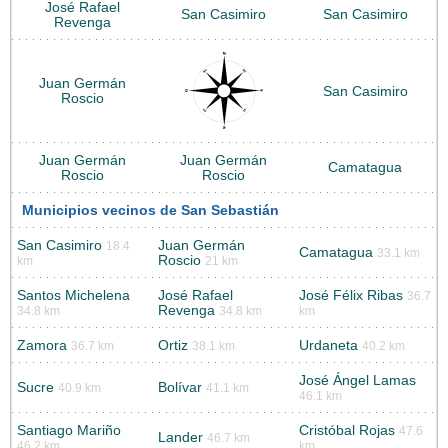
José Rafael
San Casimiro
San Casimiro
Revenga
Juan Germán
San Casimiro
Roscio
Juan Germán
Juan Germán
Camatagua
Roscio
Roscio
Municipios vecinos de San Sebastián
San Casimiro
Juan Germán
18.4
Camatagua
33.1 km
Roscio
km
21 km
Santos Michelena
José Rafael
José Félix Ribas
36.7
Revenga
34.8 km
34.8 km
km
Zamora
Ortiz
Urdaneta
36.7 km
38.1 km
40.2 km
José Ángel Lamas
Sucre
Bolívar
40.9 km
41.1 km
46.1 km
Santiago Mariño
Cristóbal Rojas
47.6
Lander
46.7 km
46.2 km
km