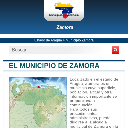
Zamora
Estado de Aragua
>
Municipio Zamora
EL MUNICIPIO DE ZAMORA
Localizado en el estado de
Aragua, Zamora es un
municipio cuya superficie,
población, altitud y otra
información importante se
proporciona a
continuación.
Para todos sus
procedimientos
administrativos, puede
dirigirse a la alcaldía
municipal de Zamora en la