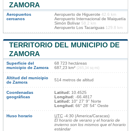
ZAMORA
Aeropuertos
Aeropuerto de Higuerote
42.6 km
cercanos
Aeropuerto Internacional de Maiquetía
Simón Bolívar
58.2 km
Aeropuerto Los Tacariguas
129.8 km
TERRITORIO DEL MUNICIPIO DE
ZAMORA
Superficie del
68 723 hectáreas
municipio de Zamora
687,23 km²
(265,34 sq mi)
Altitud del municipio
514 metros de altitud
de Zamora
Coordenadas
Latitud:
10.4525
geográficas
Longitud:
-66.4817
Latitud:
10° 27' 9'' Norte
Longitud:
66° 28' 54'' Oeste
Huso horario
UTC
-4:30 (America/Caracas)
El horario de verano y el horario de
invierno son los mismos que el horario
estándar