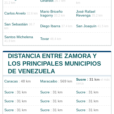
Girardot
26.7 km
21.2 km
km
Mario Briceño
José Rafael
Carlos Arvelo
32.6 km
Iragorry
Revenga
33.2 km
35.2 km
San Sebastián
36.7
Diego Ibarra
San Joaquín
37.4 km
41.5 km
km
Santos Michelena
Tovar
46.4 km
41.9 km
DISTANCIA ENTRE ZAMORA Y
LOS PRINCIPALES MUNICIPIOS
DE VENEZUELA
Sucre
: 31 km
el más
Caracas
: 48 km
Maracaibo
: 569 km
cerca
Sucre
: 31 km
Sucre
: 31 km
Sucre
: 31 km
Sucre
: 31 km
Sucre
: 31 km
Sucre
: 31 km
Sucre
: 31 km
Sucre
: 31 km
Sucre
: 31 km