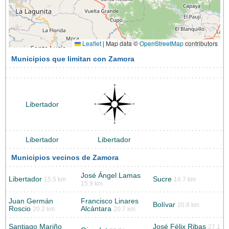
Leaflet
|
Map data ©
OpenStreetMap
contributors
Municipios que limitan con Zamora
Libertador
Libertador
Libertador
Municipios vecinos de Zamora
José Ángel Lamas
Libertador
Sucre
15.5 km
16.7 km
15.9 km
Juan Germán
Francisco Linares
Bolívar
20.8 km
Roscio
Alcántara
20.2 km
20.7 km
Santiago Mariño
José Félix Ribas
27.1