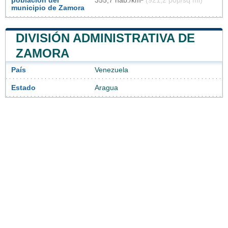
población del
355,7 hab./km²
(921,2 pop/sq mi)
municipio de Zamora
DIVISIÓN ADMINISTRATIVA DE
ZAMORA
País
Venezuela
Estado
Aragua