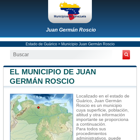
Juan Germán Roscio
Estado de Guárico
>
Municipio Juan Germán Roscio
EL MUNICIPIO DE JUAN
GERMÁN ROSCIO
Localizado en el estado de
Guárico, Juan Germán
Roscio es un municipio
cuya superficie, población,
altitud y otra información
importante se proporciona
a continuación.
Para todos sus
procedimientos
administrativos, puede