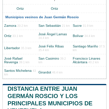
Ortiz
Ortiz
Municipios vecinos de Juan Germán Roscio
Zamora
San Sebastián
Sucre
20.2 km
21 km
31.9 km
José Ángel Lamas
Ortiz
Bolívar
33.1 km
34.4 km
34.4 km
José Félix Ribas
Santiago Mariño
37.5
Libertador
35.3 km
35.4 km
km
José Rafael
San Casimiro
Francisco Linares
39.2
Revenga
Alcántara
39.1 km
km
40.2 km
Santos Michelena
43
Girardot
46.4 km
km
DISTANCIA ENTRE JUAN
GERMÁN ROSCIO Y LOS
PRINCIPALES MUNICIPIOS DE