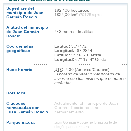
Superficie del
182 400 hectáreas
municipio de Juan
1824,00 km²
(704,25 sq mi)
Germán Roscio
Altitud del municipio
de Juan Germán
443 metros de altitud
Roscio
Coordenadas
Latitud:
9.77472
geográficas
Longitud:
-67.2844
Latitud:
9° 46' 29'' Norte
Longitud:
67° 17' 4'' Oeste
Huso horario
UTC
-4:30 (America/Caracas)
El horario de verano y el horario de
invierno son los mismos que el horario
estándar
Hora local
Ciudades
Actualmente, el municipio de Juan
hermanadas con
Germán Roscio no tiene
Juan Germán Roscio
hermanamiento
Parque natural
Juan Germán Roscio no forma parte de
ningún parque natural