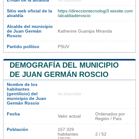
E-mail de la alcaldía
No disponible
Sitio web oficial de la
https://direcciontecnologi3.wixsite.com
alcaldía
/alcaldiaderoscio
Alcalde del municipio
de Juan Germán
Katherine Guanipa Miranda
Roscio
Partido político
PSUV
DEMOGRAFÍA DEL MUNICIPIO
DE JUAN GERMÁN ROSCIO
Nombre de los
habitantes
(gentilicio) del
No disponible
municipio de Juan
Germán Roscio
Fecha
Ordenados por
Valor actual
Región / País
Población
157 329
habitantes
2 / 52
(2023)