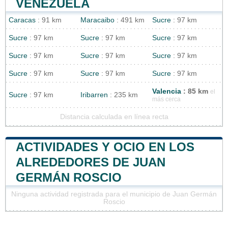
VENEZUELA
Caracas
: 91 km
Maracaibo
: 491 km
Sucre
: 97 km
Sucre
: 97 km
Sucre
: 97 km
Sucre
: 97 km
Sucre
: 97 km
Sucre
: 97 km
Sucre
: 97 km
Sucre
: 97 km
Sucre
: 97 km
Sucre
: 97 km
Valencia
: 85 km
el
Sucre
: 97 km
Iribarren
: 235 km
más cerca
Distancia calculada en línea recta
ACTIVIDADES Y OCIO EN LOS
ALREDEDORES DE JUAN
GERMÁN ROSCIO
Ninguna actividad registrada para el municipio de Juan Germán
Roscio