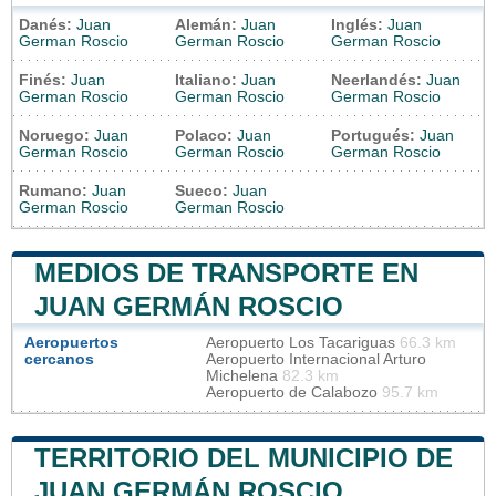
Danés:
Juan
Alemán:
Juan
Inglés:
Juan
German Roscio
German Roscio
German Roscio
Finés:
Juan
Italiano:
Juan
Neerlandés:
Juan
German Roscio
German Roscio
German Roscio
Noruego:
Juan
Polaco:
Juan
Portugués:
Juan
German Roscio
German Roscio
German Roscio
Rumano:
Juan
Sueco:
Juan
German Roscio
German Roscio
MEDIOS DE TRANSPORTE EN
JUAN GERMÁN ROSCIO
Aeropuertos
Aeropuerto Los Tacariguas
66.3 km
cercanos
Aeropuerto Internacional Arturo
Michelena
82.3 km
Aeropuerto de Calabozo
95.7 km
TERRITORIO DEL MUNICIPIO DE
JUAN GERMÁN ROSCIO