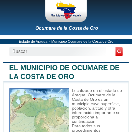
Ocumare de la Costa de Oro
Estado de Aragua
>
Municipio Ocumare de la Costa de Oro
EL MUNICIPIO DE OCUMARE DE
LA COSTA DE ORO
Localizado en el estado de
Aragua, Ocumare de la
Costa de Oro es un
municipio cuya superficie,
población, altitud y otra
información importante se
proporciona a
continuación.
Para todos sus
procedimientos