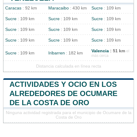
Caracas
: 92 km
Maracaibo
: 430 km
Sucre
: 109 km
Sucre
: 109 km
Sucre
: 109 km
Sucre
: 109 km
Sucre
: 109 km
Sucre
: 109 km
Sucre
: 109 km
Sucre
: 109 km
Sucre
: 109 km
Sucre
: 109 km
Valencia
: 51 km
el
Sucre
: 109 km
Iribarren
: 182 km
más cerca
Distancia calculada en línea recta
ACTIVIDADES Y OCIO EN LOS
ALREDEDORES DE OCUMARE
DE LA COSTA DE ORO
Ninguna actividad registrada para el municipio de Ocumare de la
Costa de Oro