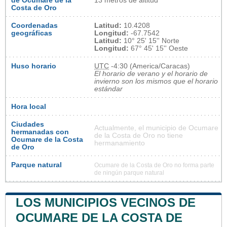
de Ocumare de la
13 metros de altitud
Costa de Oro
Coordenadas
Latitud:
10.4208
geográficas
Longitud:
-67.7542
Latitud:
10° 25' 15'' Norte
Longitud:
67° 45' 15'' Oeste
Huso horario
UTC
-4:30 (America/Caracas)
El horario de verano y el horario de
invierno son los mismos que el horario
estándar
Hora local
Ciudades
Actualmente, el municipio de Ocumare
hermanadas con
de la Costa de Oro no tiene
Ocumare de la Costa
hermanamiento
de Oro
Parque natural
Ocumare de la Costa de Oro no forma parte
de ningún parque natural
LOS MUNICIPIOS VECINOS DE
OCUMARE DE LA COSTA DE