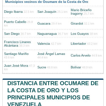
Municipios vecinos de Ocumare de la Costa de Oro
Mario Briceño
Diego Ibarra
San Joaquín
22.5 km
25.1 km
Iragorry
25.7 km
Puerto Cabello
26.8
Guacara
Girardot
29.4 km
32.1 km
km
San Diego
Naguanagua
Los Guayos
36.7 km
36.7 km
38 km
Francisco Linares
Valencia
Libertador
42.7 km
43.2 km
Alcántara
38.3 km
Santiago Mariño
José Ángel Lamas
Carlos Arvelo
44.9 km
43.6 km
44.4 km
Juan José Mora
47.3
Sucre
Bolívar
48.8 km
48.9 km
km
DISTANCIA ENTRE OCUMARE DE
LA COSTA DE ORO Y LOS
PRINCIPALES MUNICIPIOS DE
VENEZUELA