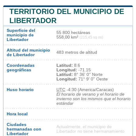
TERRITORIO DEL MUNICIPIO DE
LIBERTADOR
Superficie del
55 800 hectáreas
municipio de
558,00 km²
(215,45 sq mi)
Libertador
Altitud del municipio
483 metros de altitud
de Libertador
Coordenadas
Latitud:
8.6
geográficas
Longitud:
-71.15
Latitud:
8° 36' 0'' Norte
Longitud:
71° 9' 0'' Oeste
Huso horario
UTC
-4:30 (America/Caracas)
El horario de verano y el horario de
invierno son los mismos que el horario
estándar
Hora local
Ciudades
Actualmente, el municipio de
hermanadas con
Libertador no tiene hermanamiento
Libertador