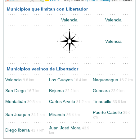
Municipios que limitan con Libertador
Valencia
Valencia
Valencia
Municipios vecinos de Libertador
Valencia
Los Guayos
Naguanagua
9.8 km
16.4 km
16.7 km
San Diego
Bejuma
Guacara
16.7 km
22.2 km
23.9 km
Montalbán
Carlos Arvelo
Tinaquillo
30.5 km
31.2 km
33.8 km
Puerto Cabello
39.6
San Joaquín
Miranda
34.1 km
36.4 km
km
Juan José Mora
43.9
Diego Ibarra
43.7 km
km