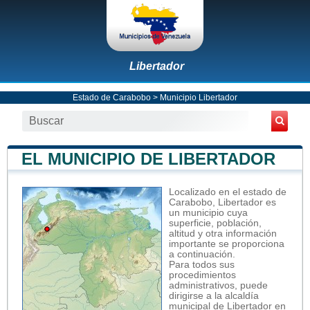
Libertador
Estado de Carabobo
>
Municipio Libertador
EL MUNICIPIO DE LIBERTADOR
Localizado en el estado de
Carabobo, Libertador es
un municipio cuya
superficie, población,
altitud y otra información
importante se proporciona
a continuación.
Para todos sus
procedimientos
administrativos, puede
dirigirse a la alcaldía
municipal de Libertador en