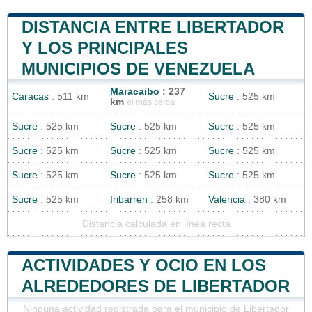
DISTANCIA ENTRE LIBERTADOR
Y LOS PRINCIPALES
MUNICIPIOS DE VENEZUELA
Maracaibo
: 237
Caracas
: 511 km
Sucre
: 525 km
km
el más cerca
Sucre
: 525 km
Sucre
: 525 km
Sucre
: 525 km
Sucre
: 525 km
Sucre
: 525 km
Sucre
: 525 km
Sucre
: 525 km
Sucre
: 525 km
Sucre
: 525 km
Sucre
: 525 km
Iribarren
: 258 km
Valencia
: 380 km
Distancia calculada en línea recta
ACTIVIDADES Y OCIO EN LOS
ALREDEDORES DE LIBERTADOR
Ninguna actividad registrada para el municipio de Libertador