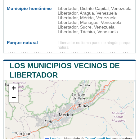
Municipio homónimo
Libertador, Distrito Capital, Venezuela
Libertador, Aragua, Venezuela
Libertador, Mérida, Venezuela
Libertador, Monagas, Venezuela
Libertador, Sucre, Venezuela
Libertador, Táchira, Venezuela
Parque natural
Libertador no forma parte de ningún parque
natural
LOS MUNICIPIOS VECINOS DE
LIBERTADOR
+
−
Leaflet
|
Map data ©
OpenStreetMap
contributors