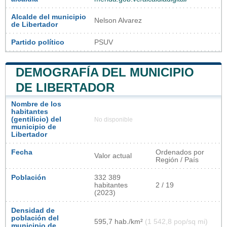
Alcalde del municipio
Nelson Alvarez
de Libertador
Partido político
PSUV
DEMOGRAFÍA DEL MUNICIPIO
DE LIBERTADOR
Nombre de los
habitantes
(gentilicio) del
No disponible
municipio de
Libertador
Fecha
Ordenados por
Valor actual
Región / País
Población
332 389
habitantes
2 / 19
(2023)
Densidad de
población del
595,7 hab./km²
(1 542,8 pop/sq mi)
municipio de