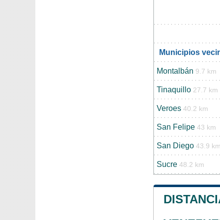
Municipios veci
Montalbán
9.7 km
Tinaquillo
27.7 km
Veroes
40.2 km
San Felipe
43 km
San Diego
43.9 k
Sucre
48.2 km
DISTANCI