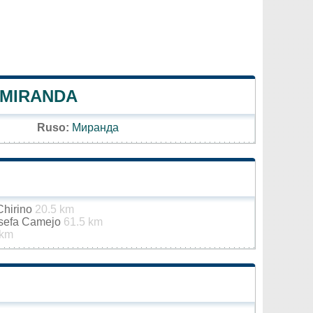
 MIRANDA
Ruso:
Миранда
Chirino
20.5 km
osefa Camejo
61.5 km
 km