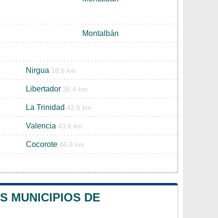
Montalbán
Nirgua
18.6 km
Libertador
36.4 km
La Trinidad
42.5 km
Valencia
43.6 km
Cocorote
46.6 km
S MUNICIPIOS DE