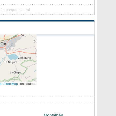
gún parque natural
enStreetMap
contributors
Montalbán