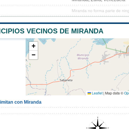
Miranda no forma parte de nin
CIPIOS VECINOS DE MIRANDA
+
−
Leaflet
|
Map data ©
Op
limitan con Miranda