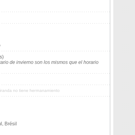
e
s)
rario de invierno son los mismos que el horario
Miranda no tiene hermanamiento
, Brésil