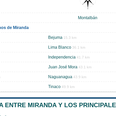
Montalbán
nos de Miranda
Bejuma
15.3 km
Lima Blanco
36.1 km
Independencia
41.7 km
Juan José Mora
43.1 km
Naguanagua
m
43.9 km
Tinaco
49.9 km
A ENTRE MIRANDA Y LOS PRINCIPALE