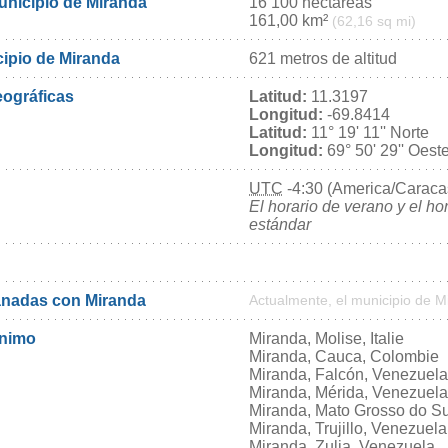
unicipio de Miranda
16 100 hectáreas
161,00 km²
(62,16 sq mi)
cipio de Miranda
621 metros de altitud
ográficas
Latitud:
11.3197
Longitud:
-69.8414
Latitud:
11° 19' 11'' Norte
Longitud:
69° 50' 29'' Oest
UTC
-4:30 (America/Caraca
El horario de verano y el ho
estándar
nadas con Miranda
Actualmente, el municipio de 
ónimo
Miranda, Molise, Italie
Miranda, Cauca, Colombie
Miranda, Falcón, Venezuela
Miranda, Mérida, Venezuela
Miranda, Mato Grosso do Sul
Miranda, Trujillo, Venezuela
Miranda, Zulia, Venezuela