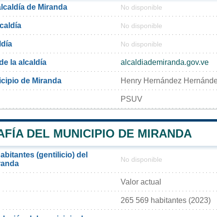
alcaldía de Miranda
No disponible
lcaldía
No disponible
ldía
No disponible
de la alcaldía
alcaldiademiranda.gov.ve
icipio de Miranda
Henry Hernández Hernánd
PSUV
FÍA DEL MUNICIPIO DE MIRANDA
bitantes (gentilicio) del
No disponible
randa
Valor actual
265 569 habitantes (2023)