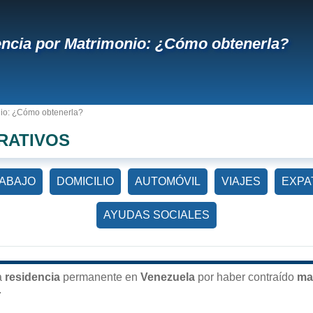
ncia por Matrimonio: ¿Cómo obtenerla?
io: ¿Cómo obtenerla?
RATIVOS
ABAJO
DOMICILIO
AUTOMÓVIL
VIAJES
EXPA
AYUDAS SOCIALES
a
residencia
permanente en
Venezuela
por haber contraído
ma
.