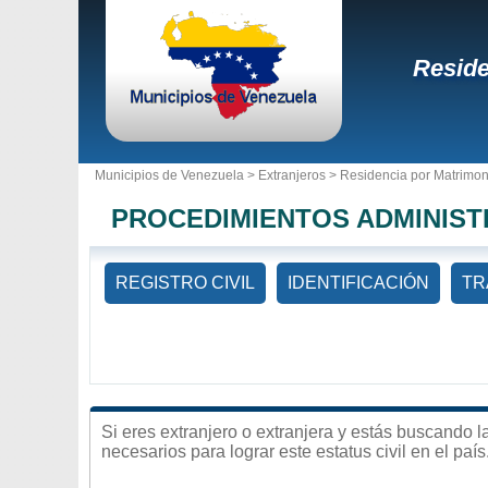
Reside
Municipios de Venezuela >
Extranjeros
> Residencia por Matrimon
PROCEDIMIENTOS ADMINIST
REGISTRO CIVIL
IDENTIFICACIÓN
TR
Si eres extranjero o extranjera y estás buscando l
necesarios para lograr este estatus civil en el país