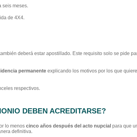
a seis meses.
ida de 4X4.
l también deberá estar apostillado. Este requisito solo se pide p
residencia permanente
explicando los motivos por los que quiere
nceles respectivos.
MONIO DEBEN ACREDITARSE?
por lo menos
cinco años después del acto nupcial
para que un
era definitiva.