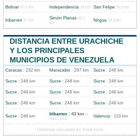
Bolívar
Independencia
San Felipe
33.1 km
34 km
36.3 km
Simón Planas
45.2
Iribarren
Nirgua
37 km
48.8 km
km
DISTANCIA ENTRE URACHICHE
Y LOS PRINCIPALES
MUNICIPIOS DE VENEZUELA
Caracas
: 232 km
Maracaibo
: 297 km
Sucre
: 248 km
Sucre
: 248 km
Sucre
: 248 km
Sucre
: 248 km
Sucre
: 248 km
Sucre
: 248 km
Sucre
: 248 km
Sucre
: 248 km
Sucre
: 248 km
Sucre
: 248 km
Iribarren
: 43 km
el
Sucre
: 248 km
Valencia
: 110 km
más cerca
Distancia calculada en línea recta