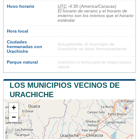
Huso horario
UTC
-4:30 (America/Caracas)
El horario de verano y el horario de
invierno son los mismos que el horario
estándar
Hora local
Ciudades
Actualmente, el municipio de
hermanadas con
Urachiche no tiene hermanamiento
Urachiche
Parque natural
Urachiche no forma parte de ningún parque
natural
LOS MUNICIPIOS VECINOS DE
URACHICHE
+
−