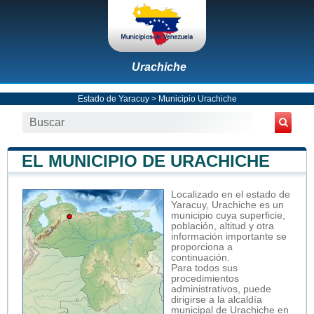
Urachiche
Estado de Yaracuy
>
Municipio Urachiche
EL MUNICIPIO DE URACHICHE
Localizado en el estado de
Yaracuy, Urachiche es un
municipio cuya superficie,
población, altitud y otra
información importante se
proporciona a
continuación.
Para todos sus
procedimientos
administrativos, puede
dirigirse a la alcaldía
municipal de Urachiche en