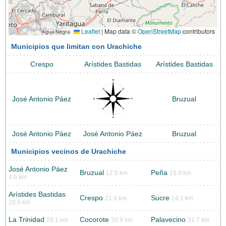
Leaflet
|
Map data ©
OpenStreetMap
contributors
Municipios que limitan con Urachiche
Crespo
Arístides Bastidas
Arístides Bastidas
José Antonio Páez
Bruzual
José Antonio Páez
José Antonio Páez
Bruzual
Municipios vecinos de Urachiche
José Antonio Páez
Bruzual
Peña
12.5 km
15.9 km
4.6 km
Arístides Bastidas
Crespo
Sucre
21.8 km
24.1 km
20.6 km
La Trinidad
Cocorote
Palavecino
28.1 km
30.9 km
31.7 km