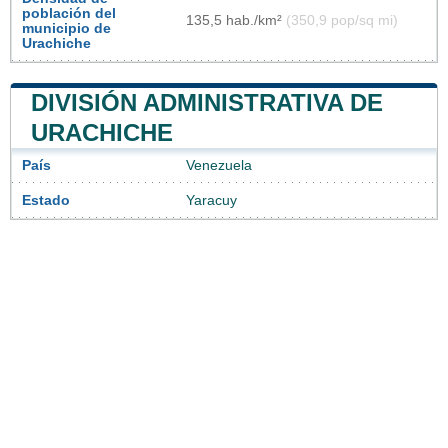
población del
135,5 hab./km²
(350,9 pop/sq mi)
municipio de
Urachiche
DIVISIÓN ADMINISTRATIVA DE
URACHICHE
País
Venezuela
Estado
Yaracuy