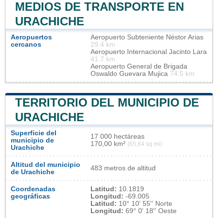
MEDIOS DE TRANSPORTE EN
URACHICHE
Aeropuertos
Aeropuerto Subteniente Néstor Arias
cercanos
29.4 km
Aeropuerto Internacional Jacinto Lara
41.7 km
Aeropuerto General de Brigada
Oswaldo Guevara Mujica
74.5 km
TERRITORIO DEL MUNICIPIO DE
URACHICHE
Superficie del
17 000 hectáreas
municipio de
170,00 km²
(65,64 sq mi)
Urachiche
Altitud del municipio
483 metros de altitud
de Urachiche
Coordenadas
Latitud:
10.1819
geográficas
Longitud:
-69.005
Latitud:
10° 10' 55'' Norte
Longitud:
69° 0' 18'' Oeste