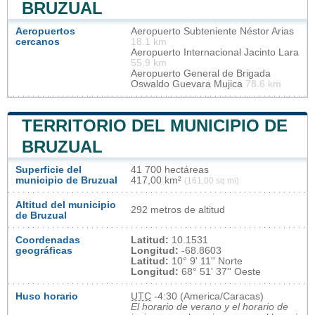
BRUZUAL
Aeropuertos
Aeropuerto Subteniente Néstor Arias
cercanos
18.1 km
Aeropuerto Internacional Jacinto Lara
55.9 km
Aeropuerto General de Brigada
Oswaldo Guevara Mujica
78.6 km
TERRITORIO DEL MUNICIPIO DE
BRUZUAL
Superficie del
41 700 hectáreas
municipio de Bruzual
417,00 km²
(161,00 sq mi)
Altitud del municipio
292 metros de altitud
de Bruzual
Coordenadas
Latitud:
10.1531
geográficas
Longitud:
-68.8603
Latitud:
10° 9' 11'' Norte
Longitud:
68° 51' 37'' Oeste
Huso horario
UTC
-4:30 (America/Caracas)
El horario de verano y el horario de