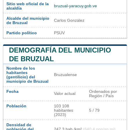
Sitio web oficial de la
bruzual-yaracuy.gob.ve
alcaldía
Alcalde del municipio
Carlos González
de Bruzual
Partido político
PSUV
DEMOGRAFÍA DEL MUNICIPIO
DE BRUZUAL
Nombre de los
habitantes
Bruzualense
(gentilicio) del
municipio de Bruzual
Fecha
Ordenados por
Valor actual
Región / País
Población
103 108
habitantes
5 / 79
(2023)
Densidad de
población del
247,3 hab./km²
(640,4 pop/sq mi)