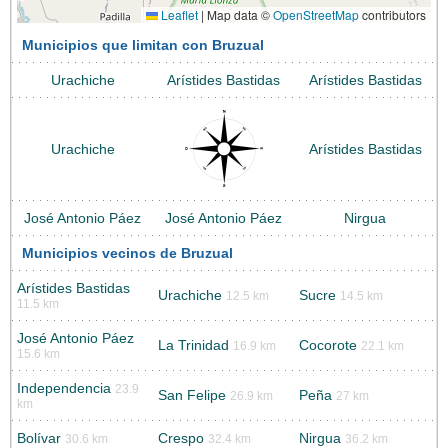
Leaflet
|
Map data ©
OpenStreetMap
contributors
Municipios que limitan con Bruzual
Urachiche
Arístides Bastidas
Arístides Bastidas
Urachiche
Arístides Bastidas
José Antonio Páez
José Antonio Páez
Nirgua
Municipios vecinos de Bruzual
Arístides Bastidas
Urachiche
Sucre
12.5 km
14.5 km
11.5 km
José Antonio Páez
La Trinidad
Cocorote
16.9 km
22.1 km
15.6 km
Independencia
23.9
San Felipe
Peña
26.9 km
27 km
km
Bolívar
Crespo
Nirgua
30.6 km
32.4 km
36.2 km