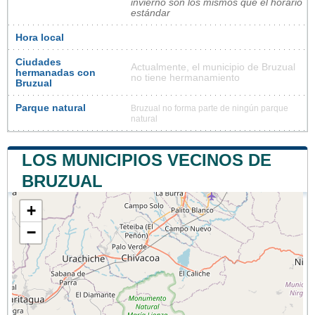
invierno son los mismos que el horario
estándar
Hora local
Ciudades
Actualmente, el municipio de Bruzual
hermanadas con
no tiene hermanamiento
Bruzual
Parque natural
Bruzual no forma parte de ningún parque
natural
LOS MUNICIPIOS VECINOS DE
BRUZUAL
+
−