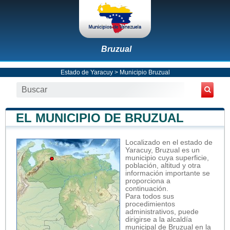
Bruzual
Estado de Yaracuy
>
Municipio Bruzual
EL MUNICIPIO DE BRUZUAL
Localizado en el estado de
Yaracuy, Bruzual es un
municipio cuya superficie,
población, altitud y otra
información importante se
proporciona a
continuación.
Para todos sus
procedimientos
administrativos, puede
dirigirse a la alcaldía
municipal de Bruzual en la