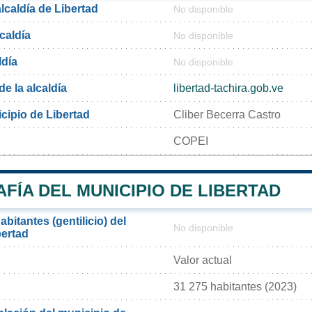
alcaldía de Libertad
No disponible
lcaldía
No disponible
ldía
No disponible
de la alcaldía
libertad-tachira.gob.ve
cipio de Libertad
Cliber Becerra Castro
COPEI
FÍA DEL MUNICIPIO DE LIBERTAD
bitantes (gentilicio) del
No disponible
bertad
Valor actual
31 275 habitantes (2023)