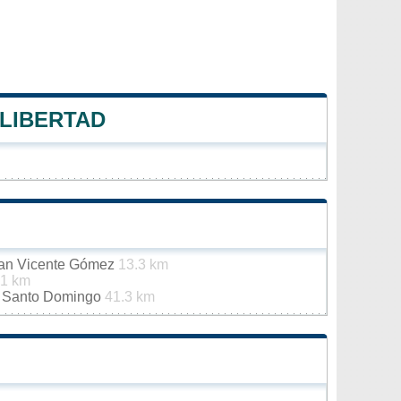
 LIBERTAD
Juan Vicente Gómez
13.3 km
.1 km
de Santo Domingo
41.3 km