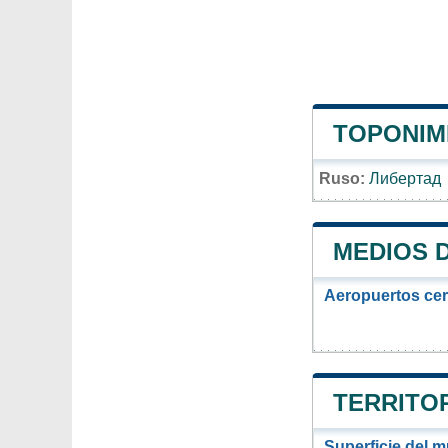
TOPONIMI
Ruso:
Либертад
MEDIOS 
Aeropuertos ce
TERRITOR
Superficie del m