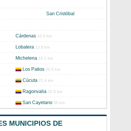
San Cristóbal
Cárdenas
10.9 km
Lobatera
13.9 km
Michelena
16.1 km
Los Patios
20.5 km
Cúcuta
21.4 km
Ragonvalia
32.6 km
San Cayetano
35 km
ES MUNICIPIOS DE