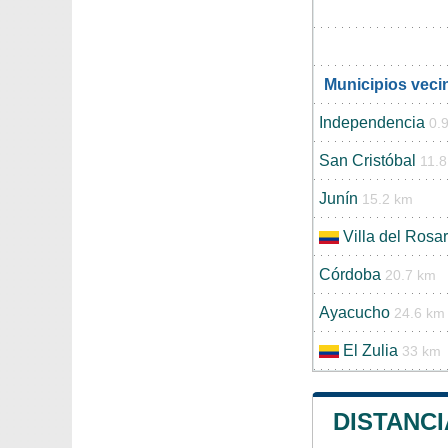
Municipios veci
Independencia
0.
San Cristóbal
11.
Junín
15.2 km
Villa del Rosar
Córdoba
20.7 km
Ayacucho
24.6 km
El Zulia
33 km
DISTANCI