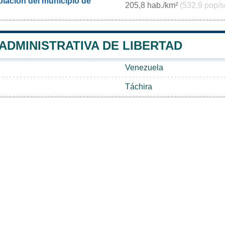
lación del municipio de
205,8 hab./km²
(532,9 pop/s
 ADMINISTRATIVA DE LIBERTAD
Venezuela
Táchira