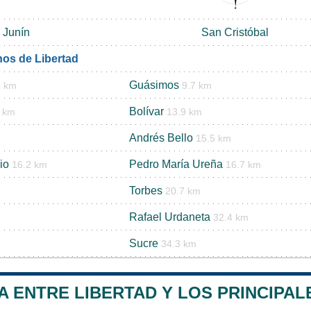
Junín
San Cristóbal
nos de Libertad
Guásimos
9 km
9.7 km
Bolívar
8 km
13.9 km
Andrés Bello
15.5 km
io
Pedro María Ureña
16.2 km
16.7 km
Torbes
20.7 km
Rafael Urdaneta
32.4 km
Sucre
34.3 km
A ENTRE LIBERTAD Y LOS PRINCIPAL