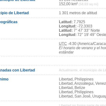
152,00 km²
(58,69 sq mi)
cipio de Libertad
1 301 metros de altitud
ográficas
Latitud:
7.7925
Longitud:
-72.3303
Latitud:
7° 47' 33'' Norte
Longitud:
72° 19' 49'' Oest
UTC
-4:30 (America/Caraca
El horario de verano y el ho
estándar
nadas con Libertad
Actualmente, el municipio de L
ónimo
Libertad, Philippines
Libertad, Anzoátegui, Vene
Libertad, Belize
Libertad, Philippines
Libertad, San José, Urugua
Libertad no forma parte de nin