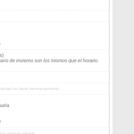
e
s)
rario de invierno son los mismos que el horario
ibertad no tiene hermanamiento
zuela
y
gún parque natural