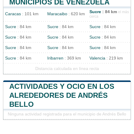
MUNICIPIOS DE VENEZUELA
Sucre
: 84 km
el más
Caracas
: 101 km
Maracaibo
: 620 km
cerca
Sucre
: 84 km
Sucre
: 84 km
Sucre
: 84 km
Sucre
: 84 km
Sucre
: 84 km
Sucre
: 84 km
Sucre
: 84 km
Sucre
: 84 km
Sucre
: 84 km
Sucre
: 84 km
Iribarren
: 369 km
Valencia
: 219 km
Distancia calculada en línea recta
ACTIVIDADES Y OCIO EN LOS
ALREDEDORES DE ANDRÉS
BELLO
Ninguna actividad registrada para el municipio de Andrés Bello