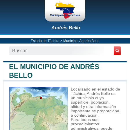
Andrés Bello
Estado de Táchira
>
Municipio Andrés Bello
EL MUNICIPIO DE ANDRÉS
BELLO
Localizado en el estado de
Táchira, Andrés Bello es
un municipio cuya
superficie, población,
altitud y otra información
importante se proporciona
a continuación.
Para todos sus
procedimientos
administrativos, puede