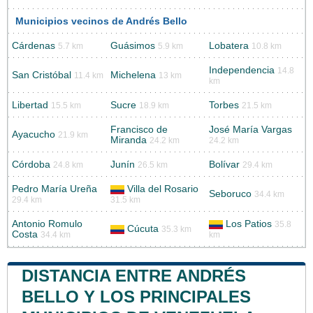
Municipios vecinos de Andrés Bello
Cárdenas
Guásimos
Lobatera
5.7 km
5.9 km
10.8 km
Independencia
14.8
San Cristóbal
Michelena
11.4 km
13 km
km
Libertad
Sucre
Torbes
15.5 km
18.9 km
21.5 km
Francisco de
José María Vargas
Ayacucho
21.9 km
Miranda
24.2 km
24.2 km
Córdoba
Junín
Bolívar
24.8 km
26.5 km
29.4 km
Pedro María Ureña
Villa del Rosario
Seboruco
34.4 km
29.4 km
31.5 km
Antonio Romulo
Los Patios
35.8
Cúcuta
35.3 km
Costa
34.4 km
km
DISTANCIA ENTRE ANDRÉS
BELLO Y LOS PRINCIPALES