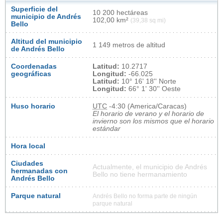
Superficie del
10 200 hectáreas
municipio de Andrés
102,00 km²
(39,38 sq mi)
Bello
Altitud del municipio
1 149 metros de altitud
de Andrés Bello
Coordenadas
Latitud:
10.2717
geográficas
Longitud:
-66.025
Latitud:
10° 16' 18'' Norte
Longitud:
66° 1' 30'' Oeste
Huso horario
UTC
-4:30 (America/Caracas)
El horario de verano y el horario de
invierno son los mismos que el horario
estándar
Hora local
Ciudades
Actualmente, el municipio de Andrés
hermanadas con
Bello no tiene hermanamiento
Andrés Bello
Parque natural
Andrés Bello no forma parte de ningún
parque natural