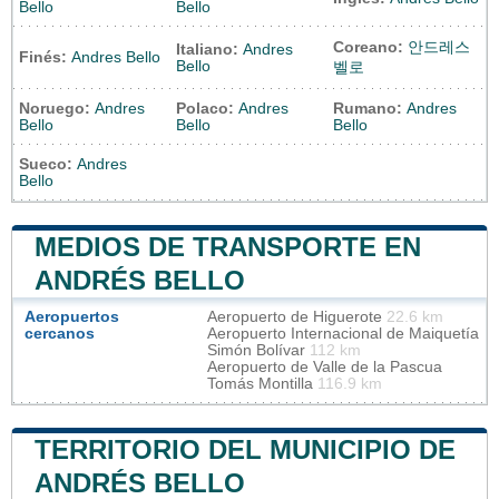
Bello
Bello
Coreano:
안드레스
Italiano:
Andres
Finés:
Andres Bello
Bello
벨로
Noruego:
Andres
Polaco:
Andres
Rumano:
Andres
Bello
Bello
Bello
Sueco:
Andres
Bello
MEDIOS DE TRANSPORTE EN
ANDRÉS BELLO
Aeropuertos
Aeropuerto de Higuerote
22.6 km
cercanos
Aeropuerto Internacional de Maiquetía
Simón Bolívar
112 km
Aeropuerto de Valle de la Pascua
Tomás Montilla
116.9 km
TERRITORIO DEL MUNICIPIO DE
ANDRÉS BELLO