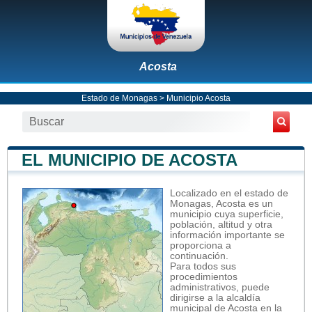
Acosta
Estado de Monagas
>
Municipio Acosta
EL MUNICIPIO DE ACOSTA
Localizado en el estado de
Monagas, Acosta es un
municipio cuya superficie,
población, altitud y otra
información importante se
proporciona a
continuación.
Para todos sus
procedimientos
administrativos, puede
dirigirse a la alcaldía
municipal de Acosta en la