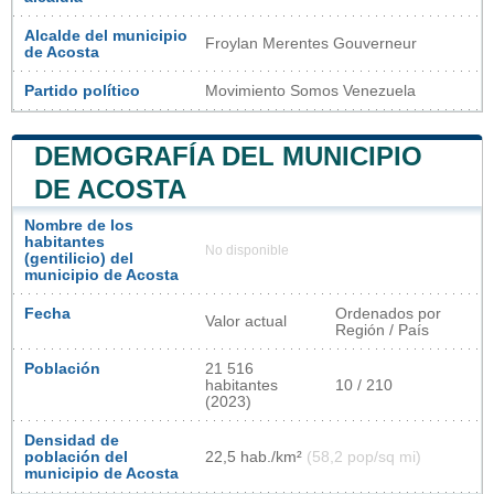
Alcalde del municipio
Froylan Merentes Gouverneur
de Acosta
Partido político
Movimiento Somos Venezuela
DEMOGRAFÍA DEL MUNICIPIO
DE ACOSTA
Nombre de los
habitantes
No disponible
(gentilicio) del
municipio de Acosta
Fecha
Ordenados por
Valor actual
Región / País
Población
21 516
habitantes
10 / 210
(2023)
Densidad de
población del
22,5 hab./km²
(58,2 pop/sq mi)
municipio de Acosta