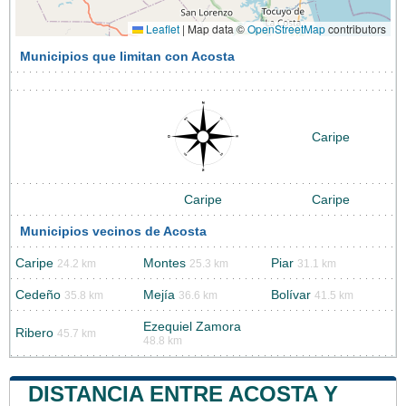
Leaflet
|
Map data ©
OpenStreetMap
contributors
Municipios que limitan con Acosta
Caripe
Caripe
Caripe
Municipios vecinos de Acosta
Caripe
Montes
Piar
24.2 km
25.3 km
31.1 km
Cedeño
Mejía
Bolívar
35.8 km
36.6 km
41.5 km
Ezequiel Zamora
Ribero
45.7 km
48.8 km
DISTANCIA ENTRE ACOSTA Y