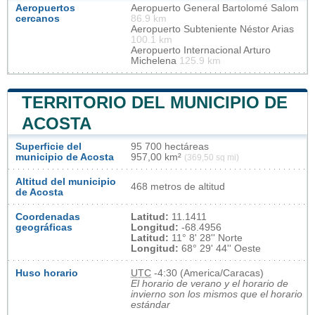
Aeropuertos
Aeropuerto General Bartolomé Salom
cercanos
86.9 km
Aeropuerto Subteniente Néstor Arias
100.1 km
Aeropuerto Internacional Arturo
Michelena
125.9 km
TERRITORIO DEL MUNICIPIO DE
ACOSTA
Superficie del
95 700 hectáreas
municipio de Acosta
957,00 km²
(369,50 sq mi)
Altitud del municipio
468 metros de altitud
de Acosta
Coordenadas
Latitud:
11.1411
geográficas
Longitud:
-68.4956
Latitud:
11° 8' 28'' Norte
Longitud:
68° 29' 44'' Oeste
Huso horario
UTC
-4:30 (America/Caracas)
El horario de verano y el horario de
invierno son los mismos que el horario
estándar