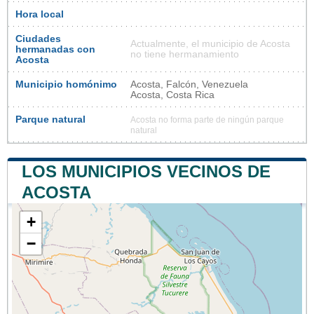
Hora local
Ciudades
Actualmente, el municipio de Acosta
hermanadas con
no tiene hermanamiento
Acosta
Municipio homónimo
Acosta, Falcón, Venezuela
Acosta, Costa Rica
Parque natural
Acosta no forma parte de ningún parque
natural
LOS MUNICIPIOS VECINOS DE
ACOSTA
+
−