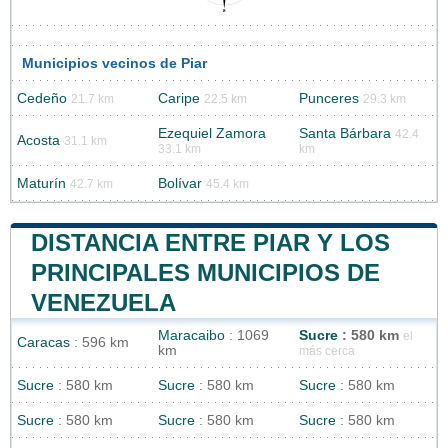
Municipios vecinos de Piar
Cedeño
Caripe
Punceres
21.7 km
22.5 km
29.3 km
Ezequiel Zamora
Santa Bárbara
42.4
Acosta
31.1 km
33.1 km
km
Maturín
Bolívar
42.7 km
45.4 km
DISTANCIA ENTRE PIAR Y LOS
PRINCIPALES MUNICIPIOS DE
VENEZUELA
Maracaibo
: 1069
Sucre
: 580 km
el
Caracas
: 596 km
km
más cerca
Sucre
: 580 km
Sucre
: 580 km
Sucre
: 580 km
Sucre
: 580 km
Sucre
: 580 km
Sucre
: 580 km