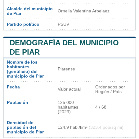
Alcalde del municipio
Ornella Valentina Arbelaez
de Piar
Partido político
PSUV
DEMOGRAFÍA DEL MUNICIPIO
DE PIAR
Nombre de los
habitantes
Piarense
(gentilicio) del
municipio de Piar
Fecha
Ordenados por
Valor actual
Región / País
Población
125 000
habitantes
4 / 68
(2023)
Densidad de
población del
124,9 hab./km²
(323,4 pop/sq mi)
municipio de Piar