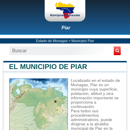
Piar
Estado de Monagas
>
Municipio Piar
EL MUNICIPIO DE PIAR
Localizado en el estado de
Monagas, Piar es un
municipio cuya superficie,
población, altitud y otra
información importante se
proporciona a
continuación.
Para todos sus
procedimientos
administrativos, puede
dirigirse a la alcaldía
municipal de Piar en la