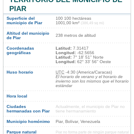
PIAR
Superficie del
100 100 hectáreas
municipio de Piar
1001,00 km²
(386,49 sq mi)
Altitud del municipio
238 metros de altitud
de Piar
Coordenadas
Latitud:
7.31417
geográficas
Longitud:
-62.5656
Latitud:
7° 18' 51'' Norte
Longitud:
62° 33' 56'' Oeste
Huso horario
UTC
-4:30 (America/Caracas)
El horario de verano y el horario de
invierno son los mismos que el horario
estándar
Hora local
Ciudades
Actualmente, el municipio de Piar no
hermanadas con Piar
tiene hermanamiento
Municipio homónimo
Piar, Bolívar, Venezuela
Parque natural
Piar no forma parte de ningún parque natural