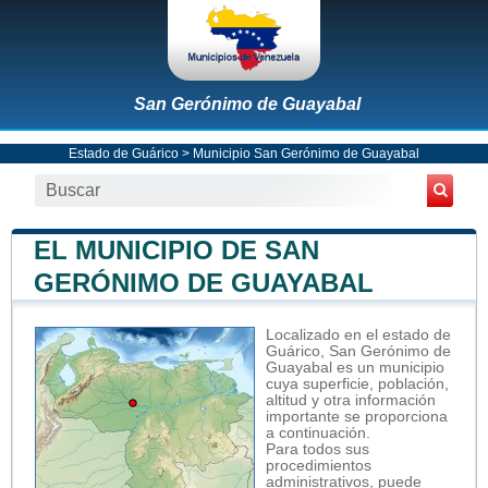
San Gerónimo de Guayabal
Estado de Guárico
>
Municipio San Gerónimo de Guayabal
EL MUNICIPIO DE SAN
GERÓNIMO DE GUAYABAL
Localizado en el estado de
Guárico, San Gerónimo de
Guayabal es un municipio
cuya superficie, población,
altitud y otra información
importante se proporciona
a continuación.
Para todos sus
procedimientos
administrativos, puede