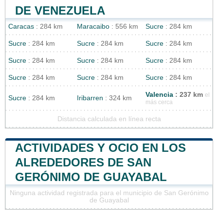
DE VENEZUELA
Caracas
: 284 km
Maracaibo
: 556 km
Sucre
: 284 km
Sucre
: 284 km
Sucre
: 284 km
Sucre
: 284 km
Sucre
: 284 km
Sucre
: 284 km
Sucre
: 284 km
Sucre
: 284 km
Sucre
: 284 km
Sucre
: 284 km
Valencia
: 237 km
el
Sucre
: 284 km
Iribarren
: 324 km
más cerca
Distancia calculada en línea recta
ACTIVIDADES Y OCIO EN LOS
ALREDEDORES DE SAN
GERÓNIMO DE GUAYABAL
Ninguna actividad registrada para el municipio de San Gerónimo
de Guayabal