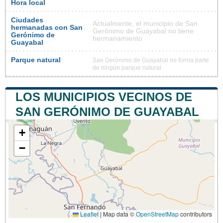
Hora local
Ciudades
Actualmente, el municipio de San
hermanadas con San
Gerónimo de Guayabal no tiene
Gerónimo de
hermanamiento
Guayabal
Parque natural
San Gerónimo de Guayabal no forma parte
de ningún parque natural
LOS MUNICIPIOS VECINOS DE
SAN GERÓNIMO DE GUAYABAL
+
−
Leaflet
|
Map data ©
OpenStreetMap
contributors