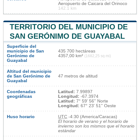
Aeropuerto de Caicara del Orinoco
142.1 km
TERRITORIO DEL MUNICIPIO DE
SAN GERÓNIMO DE GUAYABAL
Superficie del
municipio de San
435 700 hectáreas
Gerónimo de
4357,00 km²
(1682,25 sq mi)
Guayabal
Altitud del municipio
de San Gerónimo de
47 metros de altitud
Guayabal
Coordenadas
Latitud:
7.99897
geográficas
Longitud:
-67.3974
Latitud:
7° 59' 56'' Norte
Longitud:
67° 23' 51'' Oeste
Huso horario
UTC
-4:30 (America/Caracas)
El horario de verano y el horario de
invierno son los mismos que el horario
estándar