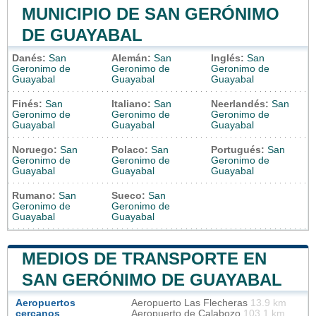
MUNICIPIO DE SAN GERÓNIMO
DE GUAYABAL
Danés:
San
Alemán:
San
Inglés:
San
Geronimo de
Geronimo de
Geronimo de
Guayabal
Guayabal
Guayabal
Finés:
San
Italiano:
San
Neerlandés:
San
Geronimo de
Geronimo de
Geronimo de
Guayabal
Guayabal
Guayabal
Noruego:
San
Polaco:
San
Portugués:
San
Geronimo de
Geronimo de
Geronimo de
Guayabal
Guayabal
Guayabal
Rumano:
San
Sueco:
San
Geronimo de
Geronimo de
Guayabal
Guayabal
MEDIOS DE TRANSPORTE EN
SAN GERÓNIMO DE GUAYABAL
Aeropuertos
Aeropuerto Las Flecheras
13.9 km
cercanos
Aeropuerto de Calabozo
103.1 km