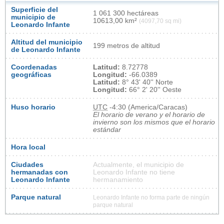
Superficie del
1 061 300 hectáreas
municipio de
10613,00 km²
(4097,70 sq mi)
Leonardo Infante
Altitud del municipio
199 metros de altitud
de Leonardo Infante
Coordenadas
Latitud:
8.72778
geográficas
Longitud:
-66.0389
Latitud:
8° 43' 40'' Norte
Longitud:
66° 2' 20'' Oeste
Huso horario
UTC
-4:30 (America/Caracas)
El horario de verano y el horario de
invierno son los mismos que el horario
estándar
Hora local
Ciudades
Actualmente, el municipio de
hermanadas con
Leonardo Infante no tiene
Leonardo Infante
hermanamiento
Parque natural
Leonardo Infante no forma parte de ningún
parque natural