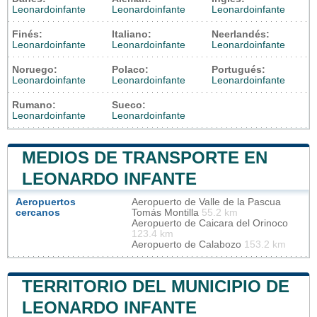
Leonardoinfante
Leonardoinfante
Leonardoinfante
Finés:
Italiano:
Neerlandés:
Leonardoinfante
Leonardoinfante
Leonardoinfante
Noruego:
Polaco:
Portugués:
Leonardoinfante
Leonardoinfante
Leonardoinfante
Rumano:
Sueco:
Leonardoinfante
Leonardoinfante
MEDIOS DE TRANSPORTE EN
LEONARDO INFANTE
Aeropuertos
Aeropuerto de Valle de la Pascua
cercanos
Tomás Montilla
55.2 km
Aeropuerto de Caicara del Orinoco
123.4 km
Aeropuerto de Calabozo
153.2 km
TERRITORIO DEL MUNICIPIO DE
LEONARDO INFANTE