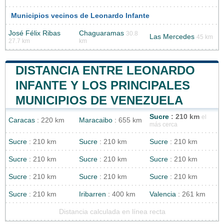
Municipios vecinos de Leonardo Infante
José Félix Ribas
Chaguaramas
30.8
Las Mercedes
45 km
27.7 km
km
DISTANCIA ENTRE LEONARDO
INFANTE Y LOS PRINCIPALES
MUNICIPIOS DE VENEZUELA
Sucre
: 210 km
el
Caracas
: 220 km
Maracaibo
: 655 km
más cerca
Sucre
: 210 km
Sucre
: 210 km
Sucre
: 210 km
Sucre
: 210 km
Sucre
: 210 km
Sucre
: 210 km
Sucre
: 210 km
Sucre
: 210 km
Sucre
: 210 km
Sucre
: 210 km
Iribarren
: 400 km
Valencia
: 261 km
Distancia calculada en línea recta