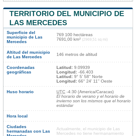
TERRITORIO DEL MUNICIPIO DE
LAS MERCEDES
Superficie del
769 100 hectáreas
municipio de Las
7691,00 km²
(2969,51 sq mi)
Mercedes
Altitud del municipio
146 metros de altitud
de Las Mercedes
Coordenadas
Latitud:
9.09939
geográficas
Longitud:
-66.403
Latitud:
9° 5' 58'' Norte
Longitud:
66° 24' 11'' Oeste
Huso horario
UTC
-4:30 (America/Caracas)
El horario de verano y el horario de
invierno son los mismos que el horario
estándar
Hora local
Ciudades
Actualmente, el municipio de Las
hermanadas con Las
Mercedes no tiene hermanamiento
Mercedes