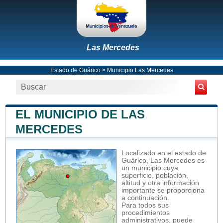
Las Mercedes
Estado de Guárico
>
Municipio Las Mercedes
EL MUNICIPIO DE LAS
MERCEDES
Localizado en el estado de
Guárico, Las Mercedes es
un municipio cuya
superficie, población,
altitud y otra información
importante se proporciona
a continuación.
Para todos sus
procedimientos
administrativos, puede