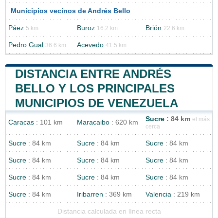
Municipios vecinos de Andrés Bello
Páez
Buroz
Brión
5 km
16.2 km
22.6 km
Pedro Gual
Acevedo
36.6 km
41.5 km
DISTANCIA ENTRE ANDRÉS
BELLO Y LOS PRINCIPALES
MUNICIPIOS DE VENEZUELA
Sucre
: 84 km
el más
Caracas
: 101 km
Maracaibo
: 620 km
cerca
Sucre
: 84 km
Sucre
: 84 km
Sucre
: 84 km
Sucre
: 84 km
Sucre
: 84 km
Sucre
: 84 km
Sucre
: 84 km
Sucre
: 84 km
Sucre
: 84 km
Sucre
: 84 km
Iribarren
: 369 km
Valencia
: 219 km
Distancia calculada en línea recta