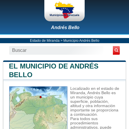
Andrés Bello
Estado de Miranda
>
Municipio Andrés Bello
EL MUNICIPIO DE ANDRÉS
BELLO
Localizado en el estado de
Miranda, Andrés Bello es
un municipio cuya
superficie, población,
altitud y otra información
importante se proporciona
a continuación.
Para todos sus
procedimientos
administrativos, puede