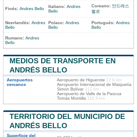
Coreano:
안드레스
Italiano:
Andres
Finés:
Andres Bello
Bello
벨로
Neerlandés:
Andres
Polaco:
Andres
Portugués:
Andres
Bello
Bello
Bello
Rumano:
Andres
Bello
MEDIOS DE TRANSPORTE EN
ANDRÉS BELLO
Aeropuertos
Aeropuerto de Higuerote
22.6 km
cercanos
Aeropuerto Internacional de Maiquetía
Simón Bolívar
112 km
Aeropuerto de Valle de la Pascua
Tomás Montilla
116.9 km
TERRITORIO DEL MUNICIPIO DE
ANDRÉS BELLO
Superficie del