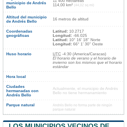
11 400 hectáreas
municipio de Andrés
114,00 km²
(44,02 sq mi)
Bello
Altitud del municipio
16 metros de altitud
de Andrés Bello
Coordenadas
Latitud:
10.2717
geográficas
Longitud:
-66.025
Latitud:
10° 16' 18'' Norte
Longitud:
66° 1' 30'' Oeste
Huso horario
UTC
-4:30 (America/Caracas)
El horario de verano y el horario de
invierno son los mismos que el horario
estándar
Hora local
Ciudades
Actualmente, el municipio de Andrés
hermanadas con
Bello no tiene hermanamiento
Andrés Bello
Parque natural
Andrés Bello no forma parte de ningún
parque natural
LOS MUNICIPIOS VECINOS DE