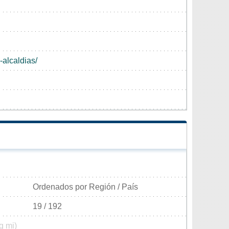
-alcaldias/
Ordenados por Región / País
19 / 192
q mi)