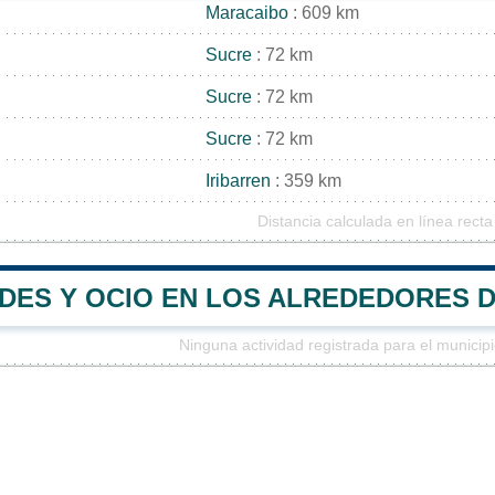
Maracaibo
: 609 km
Sucre
: 72 km
Sucre
: 72 km
Sucre
: 72 km
Iribarren
: 359 km
Distancia calculada en línea recta
ADES Y OCIO EN LOS ALREDEDORES 
Ninguna actividad registrada para el municip