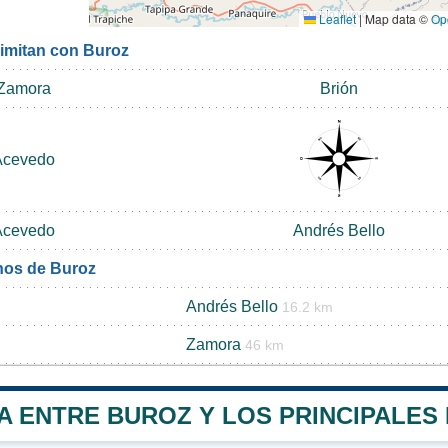
Leaflet
|
Map data ©
Op
limitan con Buroz
Zamora
Brión
Acevedo
Acevedo
Andrés Bello
nos de Buroz
Andrés Bello
16.2 km
Zamora
46 km
A ENTRE BUROZ Y LOS PRINCIPALES