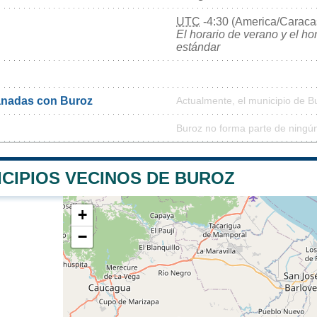
UTC
-4:30 (America/Caraca
El horario de verano y el ho
estándar
nadas con Buroz
Actualmente, el municipio de 
Buroz no forma parte de ningú
ICIPIOS VECINOS DE BUROZ
+
−