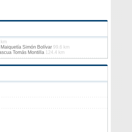
 km
e Maiquetía Simón Bolívar
99.6 km
Pascua Tomás Montilla
124.4 km