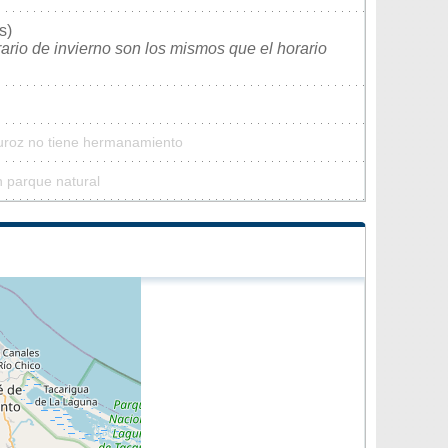
s)
rario de invierno son los mismos que el horario
Buroz no tiene hermanamiento
n parque natural