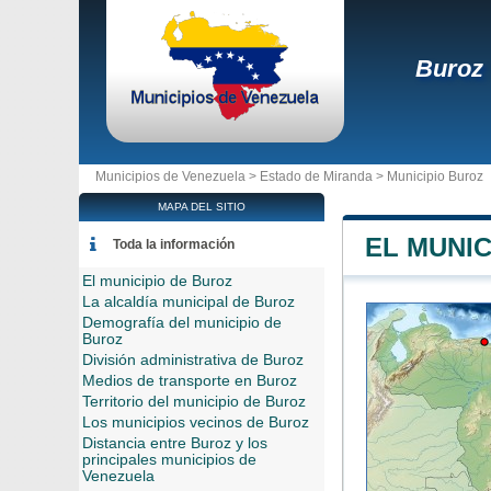
Buroz
Municipios de Venezuela >
Estado de Miranda
>
Municipio Buroz
MAPA DEL SITIO
EL MUNIC
Toda la información
El municipio de Buroz
La alcaldía municipal de Buroz
Demografía del municipio de
Buroz
División administrativa de Buroz
Medios de transporte en Buroz
Territorio del municipio de Buroz
Los municipios vecinos de Buroz
Distancia entre Buroz y los
principales municipios de
Venezuela