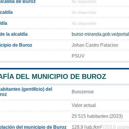
alcaldía de Buroz
No disponible
lcaldía
No disponible
ldía
No disponible
de la alcaldía
buroz-miranda.gob.ve/portal
icipio de Buroz
Johan Castro Palacios
PSUV
FÍA DEL MUNICIPIO DE BUROZ
bitantes (gentilicio) del
Burozense
roz
Valor actual
25 515 habitantes (2023)
lación del municipio de Buroz
128,9 hab./km²
(333,8 pop/s