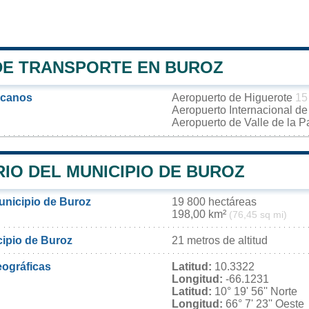
DE TRANSPORTE EN BUROZ
rcanos
Aeropuerto de Higuerote
15
Aeropuerto Internacional d
Aeropuerto de Valle de la 
IO DEL MUNICIPIO DE BUROZ
municipio de Buroz
19 800 hectáreas
198,00 km²
(76,45 sq mi)
cipio de Buroz
21 metros de altitud
ográficas
Latitud:
10.3322
Longitud:
-66.1231
Latitud:
10° 19' 56'' Norte
Longitud:
66° 7' 23'' Oeste