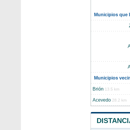
Municipios que 
Municipios veci
Brión
13.5 km
Acevedo
28.2 km
DISTANCI