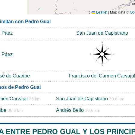
Leaflet
|
Map data ©
Op
limitan con Pedro Gual
Páez
San Juan de Capistrano
Páez
sé de Guaribe
Francisco del Carmen Carvaja
nos de Pedro Gual
rmen Carvajal
San Juan de Capistrano
28 km
30.6 km
ibe
Andrés Bello
35.6 km
36.6 km
A ENTRE PEDRO GUAL Y LOS PRINCI