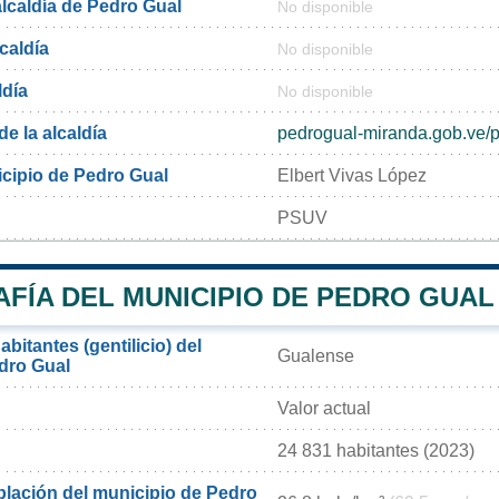
alcaldía de Pedro Gual
No disponible
lcaldía
No disponible
ldía
No disponible
de la alcaldía
pedrogual-miranda.gob.ve/po
icipio de Pedro Gual
Elbert Vivas López
PSUV
FÍA DEL MUNICIPIO DE PEDRO GUAL
bitantes (gentilicio) del
Gualense
dro Gual
Valor actual
24 831 habitantes (2023)
lación del municipio de Pedro