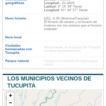
geográficas
Longitud:
-61.6825
Latitud:
9° 15' 39'' Norte
Longitud:
61° 40' 57'' Oeste
Huso horario
UTC
-4:30 (America/Caracas)
El horario de verano y el horario de
invierno son los mismos que el horario
estándar
Hora local
Ciudades
Actualmente, el municipio de Tucupita
hermanadas con
no tiene hermanamiento
Tucupita
Parque natural
Tucupita no forma parte de ningún parque
natural
LOS MUNICIPIOS VECINOS DE
TUCUPITA
+
−