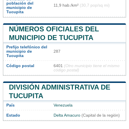
población del
11,9 hab./km²
(30,7 pop/sq mi)
municipio de
Tucupita
NÚMEROS OFICIALES DEL
MUNICIPIO DE TUCUPITA
Prefijo telefónico del
municipio de
287
Tucupita
Código postal
6401
(Otro municipio tiene el mismo
código postal)
DIVISIÓN ADMINISTRATIVA DE
TUCUPITA
País
Venezuela
Estado
Delta Amacuro
(Capital de la región)