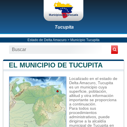
Tucupita
Estado de Delta Amacuro
>
Municipio Tucupita
EL MUNICIPIO DE TUCUPITA
Localizado en el estado de
Delta Amacuro, Tucupita
es un municipio cuya
superficie, población,
altitud y otra información
importante se proporciona
a continuación.
Para todos sus
procedimientos
administrativos, puede
dirigirse a la alcaldía
municipal de Tucupita en