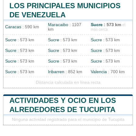
LOS PRINCIPALES MUNICIPIOS
DE VENEZUELA
Maracaibo
: 1107
Sucre
: 573 km
el
Caracas
: 590 km
km
más cerca
Sucre
: 573 km
Sucre
: 573 km
Sucre
: 573 km
Sucre
: 573 km
Sucre
: 573 km
Sucre
: 573 km
Sucre
: 573 km
Sucre
: 573 km
Sucre
: 573 km
Sucre
: 573 km
Iribarren
: 852 km
Valencia
: 700 km
Distancia calculada en línea recta
ACTIVIDADES Y OCIO EN LOS
ALREDEDORES DE TUCUPITA
Ninguna actividad registrada para el municipio de Tucupita