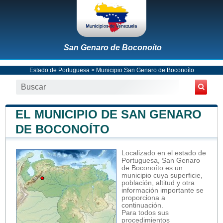
San Genaro de Boconoíto
Estado de Portuguesa
>
Municipio San Genaro de Boconoíto
EL MUNICIPIO DE SAN GENARO
DE BOCONOÍTO
Localizado en el estado de
Portuguesa, San Genaro
de Boconoíto es un
municipio cuya superficie,
población, altitud y otra
información importante se
proporciona a
continuación.
Para todos sus
procedimientos