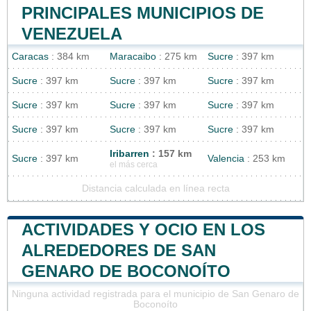
PRINCIPALES MUNICIPIOS DE
VENEZUELA
Caracas
: 384 km
Maracaibo
: 275 km
Sucre
: 397 km
Sucre
: 397 km
Sucre
: 397 km
Sucre
: 397 km
Sucre
: 397 km
Sucre
: 397 km
Sucre
: 397 km
Sucre
: 397 km
Sucre
: 397 km
Sucre
: 397 km
Iribarren
: 157 km
Sucre
: 397 km
Valencia
: 253 km
el más cerca
Distancia calculada en línea recta
ACTIVIDADES Y OCIO EN LOS
ALREDEDORES DE SAN
GENARO DE BOCONOÍTO
Ninguna actividad registrada para el municipio de San Genaro de
Boconoíto