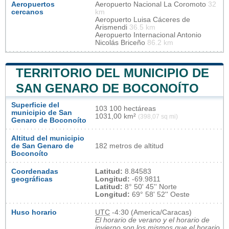
Aeropuertos
Aeropuerto Nacional La Coromoto
32
cercanos
km
Aeropuerto Luisa Cáceres de
Arismendi
36.5 km
Aeropuerto Internacional Antonio
Nicolás Briceño
86.2 km
TERRITORIO DEL MUNICIPIO DE
SAN GENARO DE BOCONOÍTO
Superficie del
103 100 hectáreas
municipio de San
1031,00 km²
(398,07 sq mi)
Genaro de Boconoíto
Altitud del municipio
de San Genaro de
182 metros de altitud
Boconoíto
Coordenadas
Latitud:
8.84583
geográficas
Longitud:
-69.9811
Latitud:
8° 50' 45'' Norte
Longitud:
69° 58' 52'' Oeste
Huso horario
UTC
-4:30 (America/Caracas)
El horario de verano y el horario de
invierno son los mismos que el horario