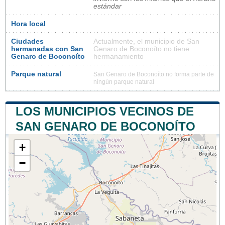
estándar
Hora local
Ciudades
Actualmente, el municipio de San
hermanadas con San
Genaro de Boconoíto no tiene
Genaro de Boconoíto
hermanamiento
Parque natural
San Genaro de Boconoíto no forma parte de
ningún parque natural
LOS MUNICIPIOS VECINOS DE
SAN GENARO DE BOCONOÍTO
+
−