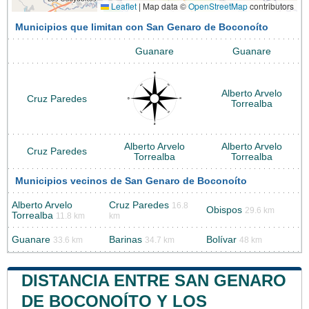
Leaflet
|
Map data ©
OpenStreetMap
contributors
Municipios que limitan con San Genaro de Boconoíto
Guanare
Guanare
Alberto Arvelo
Cruz Paredes
Torrealba
Alberto Arvelo
Alberto Arvelo
Cruz Paredes
Torrealba
Torrealba
Municipios vecinos de San Genaro de Boconoíto
Alberto Arvelo
Cruz Paredes
16.8
Obispos
29.6 km
Torrealba
11.8 km
km
Guanare
Barinas
Bolívar
33.6 km
34.7 km
48 km
DISTANCIA ENTRE SAN GENARO
DE BOCONOÍTO Y LOS