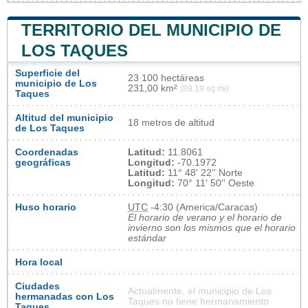
TERRITORIO DEL MUNICIPIO DE
LOS TAQUES
Superficie del
23 100 hectáreas
municipio de Los
231,00 km²
(89,19 sq mi)
Taques
Altitud del municipio
18 metros de altitud
de Los Taques
Coordenadas
Latitud:
11.8061
geográficas
Longitud:
-70.1972
Latitud:
11° 48' 22'' Norte
Longitud:
70° 11' 50'' Oeste
Huso horario
UTC
-4:30 (America/Caracas)
El horario de verano y el horario de
invierno son los mismos que el horario
estándar
Hora local
Ciudades
Actualmente, el municipio de Los
hermanadas con Los
Taques no tiene hermanamiento
Taques