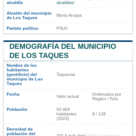
alcaldía
alcaldias/
Alcalde del municipio
Maria Arcaya
de Los Taques
Partido político
PSUV
DEMOGRAFÍA DEL MUNICIPIO
DE LOS TAQUES
Nombre de los
habitantes
(gentilicio) del
Taquense
municipio de Los
Taques
Fecha
Ordenados por
Valor actual
Región / País
Población
53 469
habitantes
8 / 128
(2023)
Densidad de
población del
231,5 hab./km²
(599,5 pop/sq mi)