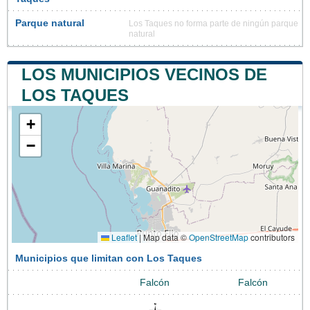
Parque natural
Los Taques no forma parte de ningún parque
natural
LOS MUNICIPIOS VECINOS DE
LOS TAQUES
+
−
Leaflet
|
Map data ©
OpenStreetMap
contributors
Municipios que limitan con Los Taques
Falcón
Falcón