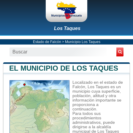
Los Taques
Estado de Falcón
>
Municipio Los Taques
EL MUNICIPIO DE LOS TAQUES
Localizado en el estado de
Falcón, Los Taques es un
municipio cuya superficie,
población, altitud y otra
información importante se
proporciona a
continuación.
Para todos sus
procedimientos
administrativos, puede
dirigirse a la alcaldía
municipal de Los Taques