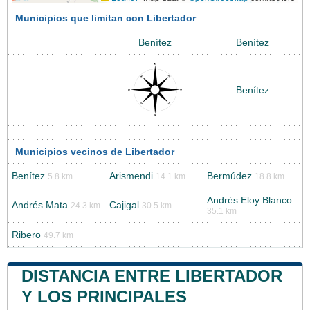
Municipios que limitan con Libertador
Benítez
Benítez
Benítez
Municipios vecinos de Libertador
Benítez
Arismendi
Bermúdez
5.8 km
14.1 km
18.8 km
Andrés Eloy Blanco
Andrés Mata
Cajigal
24.3 km
30.5 km
35.1 km
Ribero
49.7 km
DISTANCIA ENTRE LIBERTADOR
Y LOS PRINCIPALES