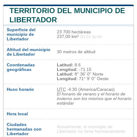
TERRITORIO DEL MUNICIPIO DE
LIBERTADOR
Superficie del
23 700 hectáreas
municipio de
237,00 km²
(91,51 sq mi)
Libertador
Altitud del municipio
30 metros de altitud
de Libertador
Coordenadas
Latitud:
8.6
geográficas
Longitud:
-71.15
Latitud:
8° 36' 0'' Norte
Longitud:
71° 9' 0'' Oeste
Huso horario
UTC
-4:30 (America/Caracas)
El horario de verano y el horario de
invierno son los mismos que el horario
estándar
Hora local
Ciudades
Actualmente, el municipio de
hermanadas con
Libertador no tiene hermanamiento
Libertador