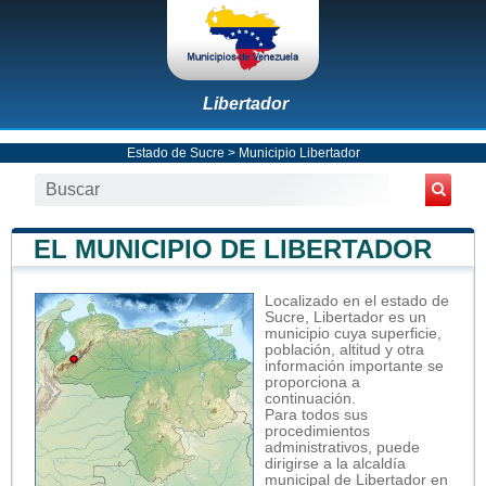
Libertador
Estado de Sucre
>
Municipio Libertador
EL MUNICIPIO DE LIBERTADOR
Localizado en el estado de
Sucre, Libertador es un
municipio cuya superficie,
población, altitud y otra
información importante se
proporciona a
continuación.
Para todos sus
procedimientos
administrativos, puede
dirigirse a la alcaldía
municipal de Libertador en