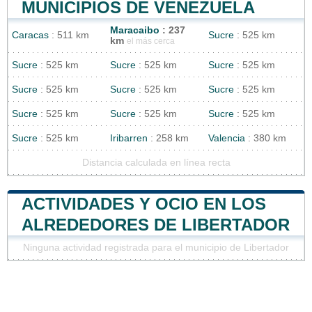
MUNICIPIOS DE VENEZUELA
Maracaibo
: 237
Caracas
: 511 km
Sucre
: 525 km
km
el más cerca
Sucre
: 525 km
Sucre
: 525 km
Sucre
: 525 km
Sucre
: 525 km
Sucre
: 525 km
Sucre
: 525 km
Sucre
: 525 km
Sucre
: 525 km
Sucre
: 525 km
Sucre
: 525 km
Iribarren
: 258 km
Valencia
: 380 km
Distancia calculada en línea recta
ACTIVIDADES Y OCIO EN LOS
ALREDEDORES DE LIBERTADOR
Ninguna actividad registrada para el municipio de Libertador