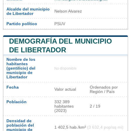
Alcalde del municipio
Nelson Alvarez
de Libertador
Partido político
PSUV
DEMOGRAFÍA DEL MUNICIPIO
DE LIBERTADOR
Nombre de los
habitantes
(gentilicio) del
No disponible
municipio de
Libertador
Fecha
Ordenados por
Valor actual
Región / País
Población
332 389
habitantes
2 / 19
(2023)
Densidad de
población del
1 402,5 hab./km²
(3 632,4 pop/sq mi)
municipio de