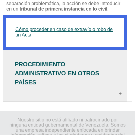
separación problemática, la acción se debe introducir
en un
tribunal de primera instancia en lo civil
.
Cómo proceder en caso de extravío o robo de
un Acta.
PROCEDIMIENTO
ADMINISTRATIVO EN OTROS
PAÍSES
•
Estados Unidos (en inglés)
Nuestro sitio no está afiliado ni patrocinado por
•
EE.UU. (en español)
ninguna entidad gubernamental de Venezuela. Somos
una empresa independiente enfocada en brindar