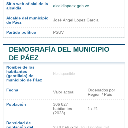
Sitio web oficial de la
alcaldiapaez.gob.ve
alcaldía
Alcalde del municipio
José Ángel López Garcia
de Páez
Partido político
PSUV
DEMOGRAFÍA DEL MUNICIPIO
DE PÁEZ
Nombre de los
habitantes
No disponible
(gentilicio) del
municipio de Páez
Fecha
Ordenados por
Valor actual
Región / País
Población
306 827
habitantes
1 / 21
(2023)
Densidad de
población del
23,9 hab./km²
(62,0 pop/sq mi)