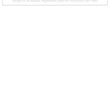
Ninguna actividad registrada para el municipio de Páez