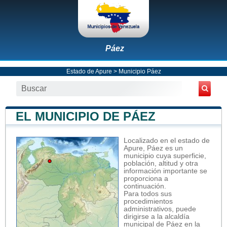
Páez
Estado de Apure
>
Municipio Páez
EL MUNICIPIO DE PÁEZ
Localizado en el estado de
Apure, Páez es un
municipio cuya superficie,
población, altitud y otra
información importante se
proporciona a
continuación.
Para todos sus
procedimientos
administrativos, puede
dirigirse a la alcaldía
municipal de Páez en la