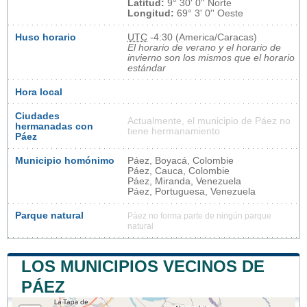
Latitud:
9° 30' 0'' Norte
Longitud:
69° 3' 0'' Oeste
Huso horario
UTC
-4:30 (America/Caracas)
El horario de verano y el horario de
invierno son los mismos que el horario
estándar
Hora local
Ciudades
Actualmente, el municipio de Páez no
hermanadas con
tiene hermanamiento
Páez
Municipio homónimo
Páez, Boyacá, Colombie
Páez, Cauca, Colombie
Páez, Miranda, Venezuela
Páez, Portuguesa, Venezuela
Parque natural
Páez no forma parte de ningún parque
natural
LOS MUNICIPIOS VECINOS DE
PÁEZ