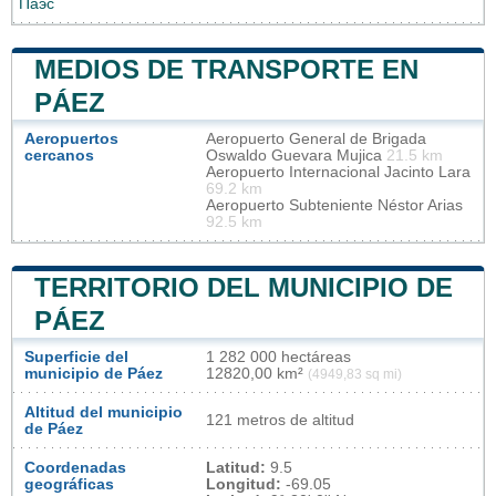
Паэс
MEDIOS DE TRANSPORTE EN
PÁEZ
Aeropuertos
Aeropuerto General de Brigada
cercanos
Oswaldo Guevara Mujica
21.5 km
Aeropuerto Internacional Jacinto Lara
69.2 km
Aeropuerto Subteniente Néstor Arias
92.5 km
TERRITORIO DEL MUNICIPIO DE
PÁEZ
Superficie del
1 282 000 hectáreas
municipio de Páez
12820,00 km²
(4949,83 sq mi)
Altitud del municipio
121 metros de altitud
de Páez
Coordenadas
Latitud:
9.5
geográficas
Longitud:
-69.05