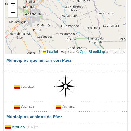
+
−
Leaflet
|
Map data ©
OpenStreetMap
contributors
Municipios que limitan con Páez
Arauca
Arauca
Arauca
Municipios vecinos de Páez
Arauca
18.6 km