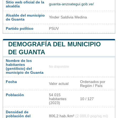
Sitio web oficial de la
guanta-anzoategui.gob.ve/
alcaldía
Alcalde del municipio
Yinder Saldivia Medina
de Guanta
Partido político
PSUV
DEMOGRAFÍA DEL MUNICIPIO
DE GUANTA
Nombre de los
habitantes
No disponible
(gentilicio) del
municipio de Guanta
Fecha
Ordenados por
Valor actual
Región / País
Población
54 015
habitantes
10 / 127
(2023)
Densidad de
población del
806,2 hab./km²
(2 088,0 pop/sq mi)