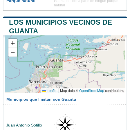
Parque natural
Guanta no forma parte de ningún parque
natural
LOS MUNICIPIOS VECINOS DE
GUANTA
+
−
Leaflet
|
Map data ©
OpenStreetMap
contributors
Municipios que limitan con Guanta
Juan Antonio Sotillo