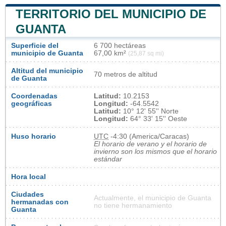
TERRITORIO DEL MUNICIPIO DE
GUANTA
Superficie del
6 700 hectáreas
municipio de Guanta
67,00 km²
(25,87 sq mi)
Altitud del municipio
70 metros de altitud
de Guanta
Coordenadas
Latitud:
10.2153
geográficas
Longitud:
-64.5542
Latitud:
10° 12' 55'' Norte
Longitud:
64° 33' 15'' Oeste
Huso horario
UTC
-4:30 (America/Caracas)
El horario de verano y el horario de
invierno son los mismos que el horario
estándar
Hora local
Ciudades
Actualmente, el municipio de Guanta
hermanadas con
no tiene hermanamiento
Guanta