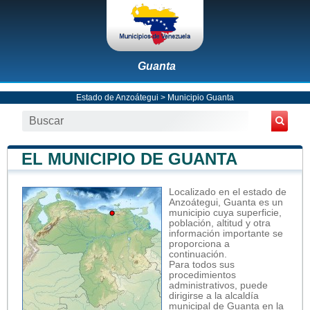
Guanta
Estado de Anzoátegui
>
Municipio Guanta
EL MUNICIPIO DE GUANTA
Localizado en el estado de
Anzoátegui, Guanta es un
municipio cuya superficie,
población, altitud y otra
información importante se
proporciona a
continuación.
Para todos sus
procedimientos
administrativos, puede
dirigirse a la alcaldía
municipal de Guanta en la