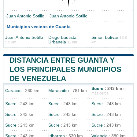
Juan Antonio Sotillo
Juan Antonio Sotillo
Municipios vecinos de Guanta
Juan Antonio Sotillo
Diego Bautista
Simón Bolívar
13.8
Urbaneja
5.6 km
11 km
km
DISTANCIA ENTRE GUANTA Y
LOS PRINCIPALES MUNICIPIOS
DE VENEZUELA
Sucre
: 243 km
el
Caracas
: 260 km
Maracaibo
: 781 km
más cerca
Sucre
: 243 km
Sucre
: 243 km
Sucre
: 243 km
Sucre
: 243 km
Sucre
: 243 km
Sucre
: 243 km
Sucre
: 243 km
Sucre
: 243 km
Sucre
: 243 km
Sucre
: 243 km
Iribarren
: 530 km
Valencia
: 380 km