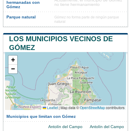
Actualmente, el municipio de Gómez
hermanadas con
no tiene hermanamiento
Gómez
Parque natural
Gómez no forma parte de ningún parque
natural
LOS MUNICIPIOS VECINOS DE
GÓMEZ
+
−
Leaflet
|
Map data ©
OpenStreetMap
contributors
Municipios que limitan con Gómez
Antolín del Campo
Antolín del Campo