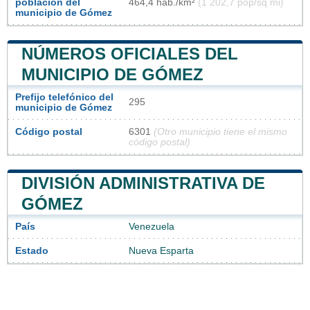
población del
464,4 hab./km²
(1 202,7 pop/sq mi)
municipio de Gómez
NÚMEROS OFICIALES DEL
MUNICIPIO DE GÓMEZ
Prefijo telefónico del
295
municipio de Gómez
Código postal
6301
(Otro municipio tiene el mismo
código postal)
DIVISIÓN ADMINISTRATIVA DE
GÓMEZ
País
Venezuela
Estado
Nueva Esparta