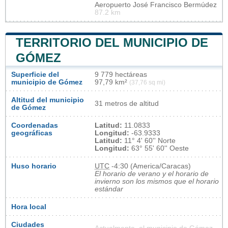
Aeropuerto José Francisco Bermúdez
87.2 km
TERRITORIO DEL MUNICIPIO DE
GÓMEZ
Superficie del
9 779 hectáreas
municipio de Gómez
97,79 km²
(37,76 sq mi)
Altitud del municipio
31 metros de altitud
de Gómez
Coordenadas
Latitud:
11.0833
geográficas
Longitud:
-63.9333
Latitud:
11° 4' 60'' Norte
Longitud:
63° 55' 60'' Oeste
Huso horario
UTC
-4:30 (America/Caracas)
El horario de verano y el horario de
invierno son los mismos que el horario
estándar
Hora local
Ciudades