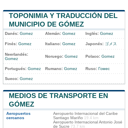
TOPONIMIA Y TRADUCCIÓN DEL
MUNICIPIO DE GÓMEZ
Danés:
Gomez
Alemán:
Gomez
Inglés:
Gomez
Finés:
Gomez
Italiano:
Gomez
Japonés:
ゴメス
Neerlandés:
Noruego:
Gomez
Polaco:
Gomez
Gomez
Portugués:
Gomez
Rumano:
Gomez
Ruso:
Гомес
Sueco:
Gomez
MEDIOS DE TRANSPORTE EN
GÓMEZ
Aeropuertos
Aeropuerto Internacional del Caribe
cercanos
Santiago Mariño
19.4 km
Aeropuerto Internacional Antonio José
de Sucre
73.7 km