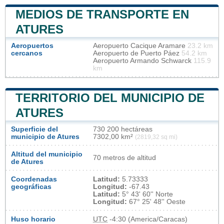
MEDIOS DE TRANSPORTE EN
ATURES
Aeropuertos
Aeropuerto Cacique Aramare
23.2 km
cercanos
Aeropuerto de Puerto Páez
54.2 km
Aeropuerto Armando Schwarck
115.9
km
TERRITORIO DEL MUNICIPIO DE
ATURES
Superficie del
730 200 hectáreas
municipio de Atures
7302,00 km²
(2819,32 sq mi)
Altitud del municipio
70 metros de altitud
de Atures
Coordenadas
Latitud:
5.73333
geográficas
Longitud:
-67.43
Latitud:
5° 43' 60'' Norte
Longitud:
67° 25' 48'' Oeste
Huso horario
UTC
-4:30 (America/Caracas)