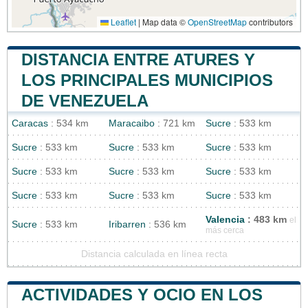
Leaflet
|
Map data ©
OpenStreetMap
contributors
DISTANCIA ENTRE ATURES Y
LOS PRINCIPALES MUNICIPIOS
DE VENEZUELA
Caracas
: 534 km
Maracaibo
: 721 km
Sucre
: 533 km
Sucre
: 533 km
Sucre
: 533 km
Sucre
: 533 km
Sucre
: 533 km
Sucre
: 533 km
Sucre
: 533 km
Sucre
: 533 km
Sucre
: 533 km
Sucre
: 533 km
Valencia
: 483 km
el
Sucre
: 533 km
Iribarren
: 536 km
más cerca
Distancia calculada en línea recta
ACTIVIDADES Y OCIO EN LOS