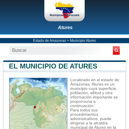
Atures
Estado de Amazonas
>
Municipio Atures
EL MUNICIPIO DE ATURES
Localizado en el estado de
Amazonas, Atures es un
municipio cuya superficie,
población, altitud y otra
información importante se
proporciona a
continuación.
Para todos sus
procedimientos
administrativos, puede
dirigirse a la alcaldía
municipal de Atures en la