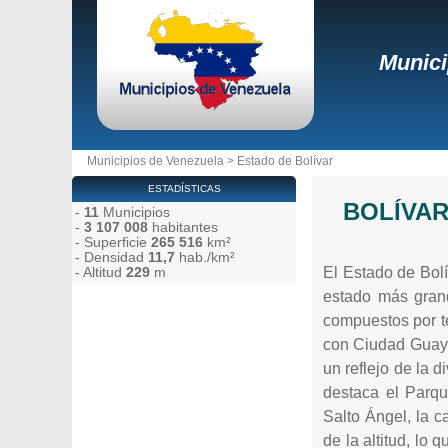
Munici
Municipios de Venezuela
>
Estado de Bolívar
ESTADÍSTICAS
BOLÍVA
-
11
Municipios
-
3 107 008
habitantes
- Superficie
265 516
km²
- Densidad
11,7
hab./km²
El Estado de Bolí
- Altitud
229
m
estado más grand
compuestos por te
con Ciudad Guayan
un reflejo de la 
destaca el Parq
Salto Ángel, la 
de la altitud, lo