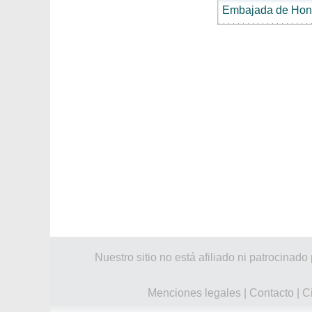
Embajada de Hon
Nuestro sitio no está afiliado ni patrocin
Menciones legales
|
Contacto
|
C